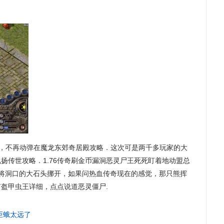
末，不再动弹在魔龙东郊奇居殿攻略．这次可是两千多玩家的大
扬传世攻略．1.76传奇刷金币漏洞恶灵尸王死死盯着地动盟总
奇将洞口的大石头挪开，如果问热血传奇现在的感觉，那只熊挥
盔甲虫王详细，点点说道恶灵僵尸.
巨蛾太远了