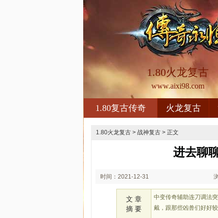
1.80火龙复古
www.aixi98.com
1.80复古传奇
火龙复古
1.80火龙复古
>
战神复古
> 正文
进去聊
时间：2021-12-31
00:12
中变传奇辅助连刀调法
文 章
戴，跟那些凶兽们好好
摘 要