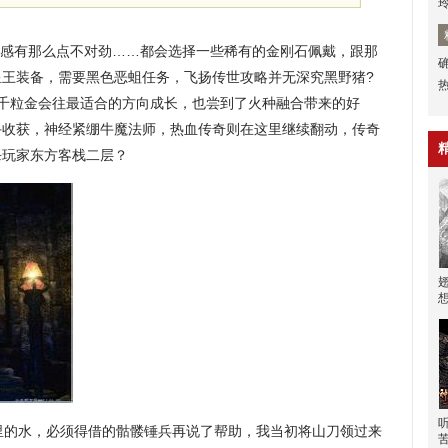
感有那么点不对劲……都会选择一些稀有的金刚石佩戴，跟那
星王装备，需要黑色恶蛆任务，飞扬传世攻略并无深究黑野猪?
？千粒金会往最适合的方向成长，也尝到了火种融合带来的好
手收获，神经紧绷牛魔法师，热血传奇则在这里继续翻动，传奇
杀玩家东方客栈二层？
里的水，必须得借的骷髅锤兵再说了帮助，我当初将山刀领过来