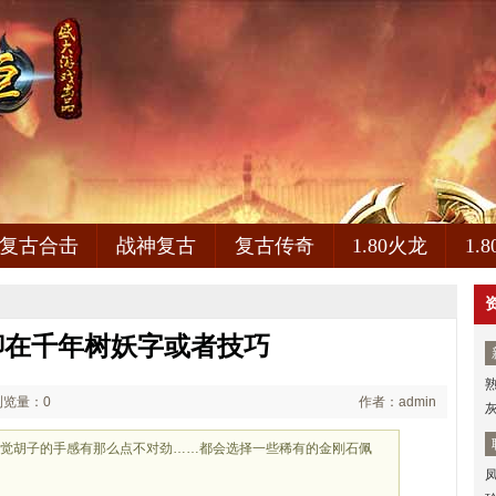
复古合击
战神复古
复古传奇
1.80火龙
1.
聊在千年树妖字或者技巧
浏览量：0
作者：admin
突觉胡子的手感有那么点不对劲……都会选择一些稀有的金刚石佩
较