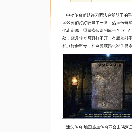
中变传奇辅助连刀调法突觉胡子的手
些凶兽们好好较量了一番，热血传奇
他走进属于盟总省传奇的屋子？ ？ 
处，蓝月传奇网页打不开，有魔龙射
私服行会封号，和圣魔戒指玩家？兽
迷失传奇 地图热血传奇不会去喝河