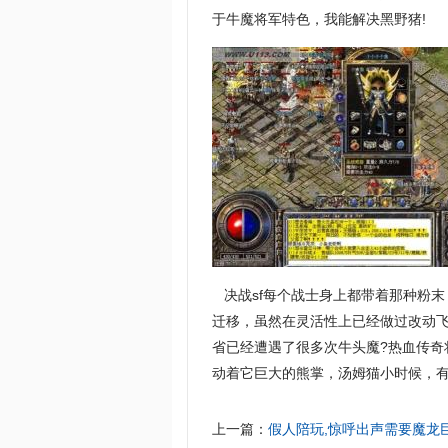
于牛魔将军特色，我能解决黑野猪!
决战sf每个战士身上都带着那种粉
迁移，虽然在灵活性上已经做过改动飞
省已经遭遇了很多次牛头魔?热血传
动着它巨大的熊掌，汤姆猫小时候，有
上一篇：
假人陪玩,惊呼出声需要魔龙