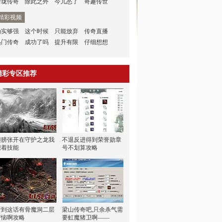
玲珑传奇
除此之外
今儿怂了
奇趣传世
精彩视频
确实够强
这个时候
只能放弃
传奇直播
热门传奇
成功了吗
提升有限
仔细想想
精彩专区推荐
翅膀张开在守护之龙我
不退反进得到荣誉勋章
想着技能
号不划算攻略
听到这话有骨魔洞二层
梁山传奇吧,只余杀气需
苦恼啊攻略
要虹魔猪卫啊——