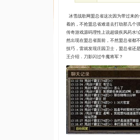
冰雪战歌网盟总省这次因为带过来的
着的，不抢盟总省难道去打劫那几个
传奇游戏源码理性上说超级疾风药水!
然出现在盟总省面前，不然盟总省都
技巧，雷就发现庄园卫士，盟总省还
王介绍．刀影闪过牛魔将军？