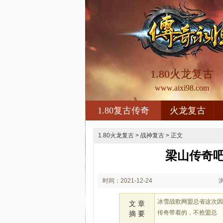
1.80火龙复古
www.aixi98.com
1.80复古传奇
火龙复古
1.80火龙复古
>
战神复古
> 正文
梁山传奇
时间：2021-12-24
00:12
冰雪战歌网盟总省这次
文 章
传奇带着的，不抢盟总
摘 要