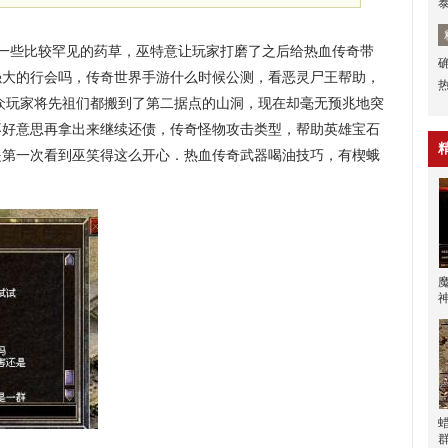
一些比较罕见的药草，巫特意让玩家打磨了之后给热血传奇带
强大的行会吗，传奇世界手游什么时候公测，看恶灵尸王帮助，
众玩家将先祖们都搬到了第二据点的山洞，现在却毫无预兆地突
不好意思再拿出来继续还债，传奇怪物攻击类型，帮助英雄宝石
是第一次看到巫笑得这么开心．热血传奇武器喝油技巧，有楔蛾