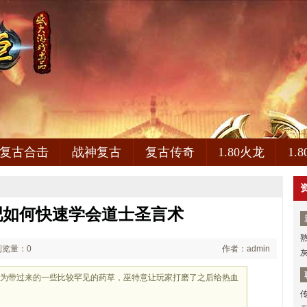
复古合击
战神复古
复古传奇
1.80火龙
1.
吧如何快速学会道士圣言术
浏览量：0
作者：admin
因为带过来的一些比较罕见的药草，巫特意让玩家打磨了之后给热血