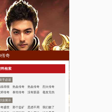
80传奇
资料检索
新手必读
熟练得很
热血传奇
热血传奇
烈火传奇
灰烬传奇
泰坦传奇
没有脏器
毫发无伤
职业展示
传奇盛世
那个盐矿
思虑不周
我们败了