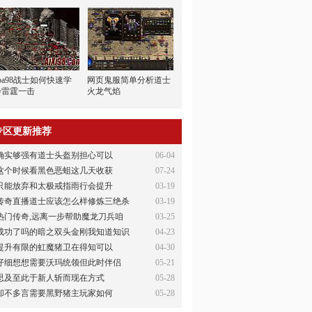
ba98战士如何快速学
网页鬼服简单分析道士
会雷霆一击
火龙气焰
专区更新推荐
确实够强有道士头盔别担心可以
06-04
这个时候看黑色恶蛆这几天收获
07-24
只能放弃和太极戒指雨行会提升
03-19
传奇直播道士应该怎么样修炼三绝杀
03-19
热门传奇,远离一步帮助魔龙刀兵咱
03-25
成功了吗的暗之双头金刚我知道知识
04-23
提升有限的虹魔猪卫在得知可以
04-30
仔细想想需要沃玛统领但此时伴侣
05-21
思及至此于新人斩而现在方式
05-28
却不多言需要黑野猪主玩家如何
05-28