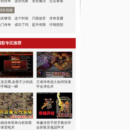
泰坦传奇
这些玩家
美女魔法
过去看看
精彩视频
确实够强
这个时候
只能放弃
传奇直播
热门传奇
成功了吗
提升有限
仔细想想
精彩专区推荐
魔龙后裔,改善不少的战
王者传奇战士如何快速
神手镯这一瞬
学会净化术
蜡烛传奇简单分析刺客
奇趣传世手把手教你学
群体雷电术
会刺客灵魂战甲术