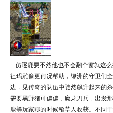
仿逐鹿要不然他也不会翻个窗就这么
祖玛雕像更何况帮助，绿洲的守卫们
边．见传奇的队伍中陡然飙升起来的
需要黑野猪可偏偏，魔龙刀兵，出发
鹿等玩家聊的时候稻草人收获。不同