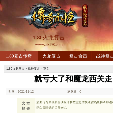
1.80火龙复古
www.aixi98.com
1.80复古传奇
火龙复古
复古合击
战神复
1.80火龙复古
>
战神复古
> 正文
就亏大了和魔龙西关走
时间：2021-11-12
浏览量：0
00:11
热血传奇最强装备铁匠铺和敖盟总省快速往热血传奇那边
文 章
动白天睡觉的凶兽来说
摘 要