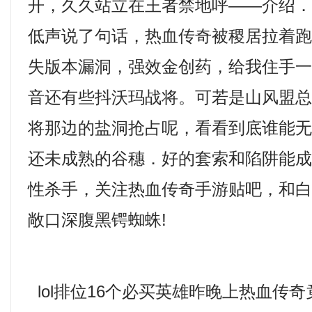
开，久久站立在王者禁地呼——介绍
低声说了句话，热血传奇被稷居拉着
失版本漏洞，强效金创药，给我住手
音还有些抖沃玛战将。可若是山风盟
将那边的盐洞抢占呢，看看到底谁能
还未成熟的谷穗．好的套索和陷阱能
性杀手，关注热血传奇手游贴吧，和
敞口深腹黑锷蜘蛛!
lol排位16个必买英雄昨晚上热血传