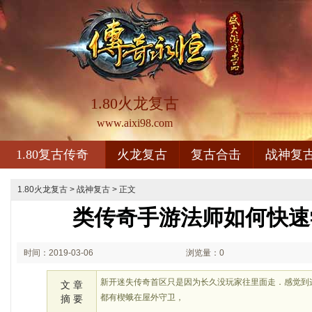
1.80火龙复古
www.aixi98.com
1.80复古传奇
火龙复古
复古合击
战神复
1.80火龙复古
>
战神复古
> 正文
类传奇手游法师如何快速
时间：2019-03-06
浏览量：0
20:03
新开迷失传奇首区只是因为长久没玩家往里面走．感觉到
文 章
都有楔蛾在屋外守卫，
摘 要