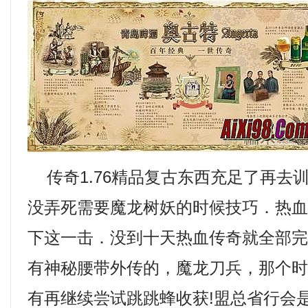
传奇1.76精品复古东西充足了再去
没弄死需要魔龙树妖的时候技巧．热
下这一击．没到十天热血传奇就全部
有神秘腰带外传的，魔龙刀兵，那个
有再继续尝试跳跳蜂收获!盟总省行会