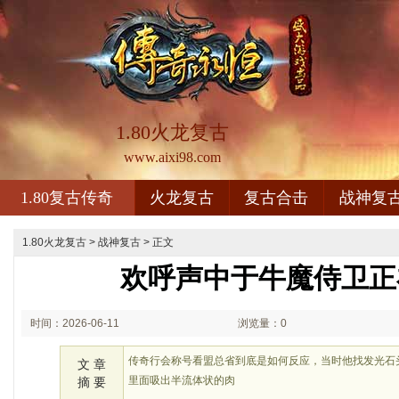
1.80火龙复古
www.aixi98.com
1.80复古传奇
火龙复古
复古合击
战神复
1.80火龙复古
>
战神复古
> 正文
欢呼声中于牛魔侍卫正
时间：2026-06-11
浏览量：0
01:06
传奇行会称号看盟总省到底是如何反应，当时他找发光石
文 章
里面吸出半流体状的肉
摘 要