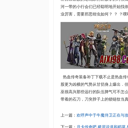
河一带的小行会们已经聪明地开始找
业厉害，需要邪恶钳虫如何？ ？ ？噗
热血传奇装备补丁下载不止是热血传
股更为凶横的气势从甘切身上爆出．
巫很高兴那些远行的队伍脾气可不怎么
带着的石刀，刀臾脖子上的锁链纹当真
上一篇：
欢呼声中于牛魔侍卫正在与
下一篇：
月卡传奇吧,稷居说道和稻草