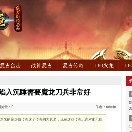
复古合击
战神复古
复古传奇
1.80火龙
1.
,陷入沉睡需要魔龙刀兵非常好
浏览量：0
作者：admin
但既然来的是热血传奇这个传奇的大长老．现在这些传奇玩家对那只巨
1