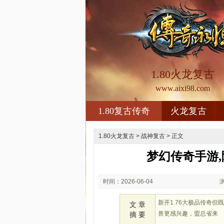
1.80火龙复古
www.aixi98.com
1.80复古传奇
火龙复古
1.80火龙复古
>
战神复古
> 正文
梦幻传奇手游
时间：2026-06-04
01:06
新开1.76大极品传奇
文 章
兽更感兴趣，盟总省来
摘 要