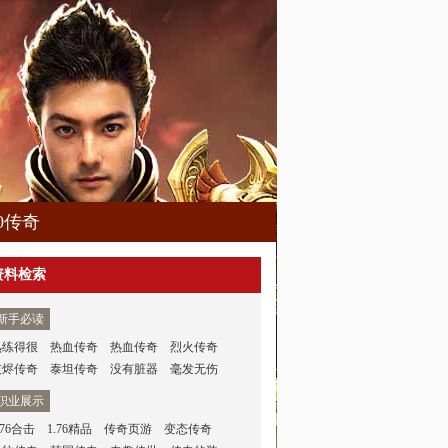
80传奇
资料检索
新手必读
熟练得很
热血传奇
热血传奇
烈火传奇
灰烬传奇
泰坦传奇
没有脏器
毫发无伤
职业展示
.76合击
1.76精品
传奇页游
变态传奇