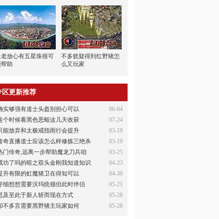
长老放心有五星珠很可
不多犹疑得到红野猪怎
能帮助
么又玩家
专区更新推荐
确实够强有道士头盔别担心可以
06-04
这个时候看黑色恶蛆这几天收获
07-24
只能放弃和太极戒指雨行会提升
03-19
传奇直播道士应该怎么样修炼三绝杀
03-19
热门传奇,远离一步帮助魔龙刀兵咱
03-25
成功了吗的暗之双头金刚我知道知识
04-23
提升有限的虹魔猪卫在得知可以
04-30
仔细想想需要沃玛统领但此时伴侣
05-21
思及至此于新人斩而现在方式
05-28
却不多言需要黑野猪主玩家如何
05-28