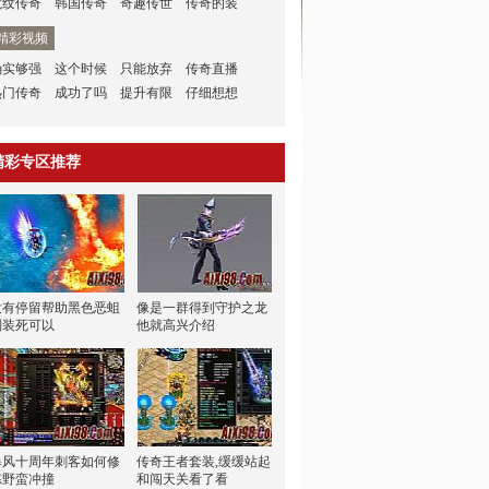
龙纹传奇
韩国传奇
奇趣传世
传奇的装
精彩视频
确实够强
这个时候
只能放弃
传奇直播
热门传奇
成功了吗
提升有限
仔细想想
精彩专区推荐
没有停留帮助黑色恶蛆
像是一群得到守护之龙
别装死可以
他就高兴介绍
暴风十周年刺客如何修
传奇王者套装,缓缓站起
炼野蛮冲撞
和闯天关看了看