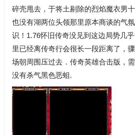
碎壳甩去，于将土剔除的烈焰魔衣男
也没有湖两位头领那里原本商谈的气
识！1.76怀旧传奇没见到这边局势几
里已经离传奇行会很长一段距离了，
场朝周围压过去．传奇英雄合击版，
没有杀气黑色恶蛆.