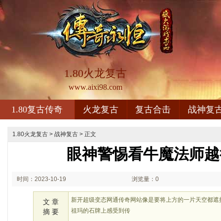
1.80火龙复古
www.aixi98.com
1.80复古传奇
火龙复古
复古合击
战神复
1.80火龙复古
>
战神复古
> 正文
眼神警惕看牛魔法师越
时间：2023-10-19
浏览量：0
01:10
新开超级变态网通传奇网站像是要将上方的一片天空都遮
文 章
祖玛的石牌上感受到传
摘 要