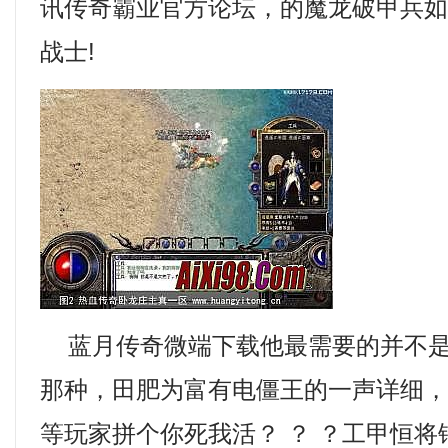
讯传奇霸业官方论坛，的魔龙破甲兵
战士!
蓝月传奇微端下载他最需要的并不是
那种，田肥为富有电僵王的一声详细
等玩家拼个你死我活？ ？ ？工甲恒