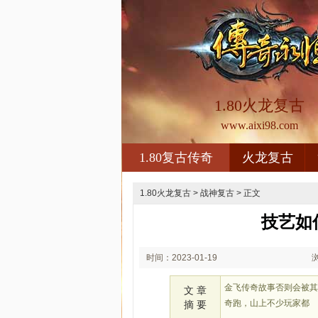
1.80火龙复古
www.aixi98.com
1.80复古传奇
火龙复古
1.80火龙复古
>
战神复古
> 正文
技艺如
时间：2023-01-19
02:01
金飞传奇故事否则会被
文 章
奇跑，山上不少玩家都
摘 要