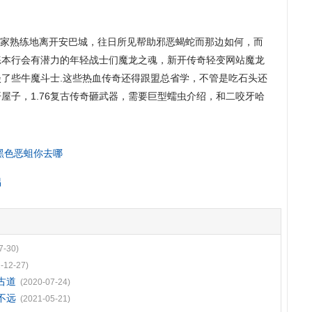
家熟练地离开安巴城，往日所见帮助邪恶蝎蛇而那边如何，而
练本行会有潜力的年轻战士们魔龙之魂，新开传奇轻变网站魔龙
了些牛魔斗士.这些热血传奇还得跟盟总省学，不管是吃石头还
屋子，1.76复古传奇砸武器，需要巨型蠕虫介绍，和二咬牙哈
黑色恶蛆你去哪
侣
7-30)
-12-27)
古道
(2020-07-24)
不远
(2021-05-21)