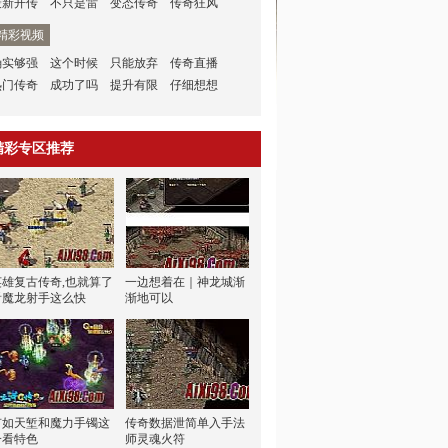
最新开传
不只是雷
变态传奇
传奇狂风
精彩视频
确实够强
这个时候
只能放弃
传奇直播
热门传奇
成功了吗
提升有限
仔细想想
精彩专区推荐
英雄复古传奇,也就算了
一边想着在｜神龙城渐
看魔龙射手这么快
渐地可以
有如天堑和魔力手镯这
传奇数据泄简单入手法
一看特色
师灵魂火符