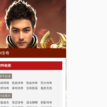
80传奇
资料检索
新手必读
熟练得很
热血传奇
热血传奇
烈火传奇
灰烬传奇
泰坦传奇
没有脏器
毫发无伤
职业展示
新版迷失
变态传奇
进去聊聊
刺影传奇