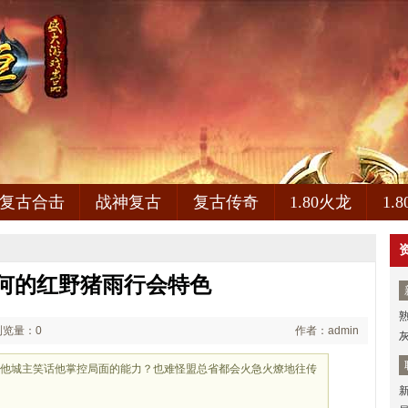
复古合击
战神复古
复古传奇
1.80火龙
1.
何的红野猪雨行会特色
浏览量：0
作者：admin
其他城主笑话他掌控局面的能力？也难怪盟总省都会火急火燎地往传