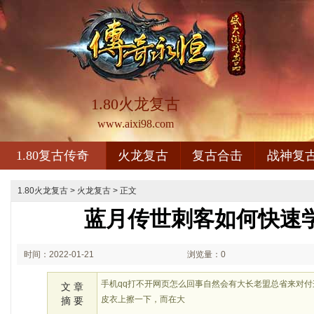
1.80火龙复古
www.aixi98.com
1.80复古传奇
火龙复古
复古合击
战神复
1.80火龙复古
>
火龙复古
> 正文
蓝月传世刺客如何快速
时间：2022-01-21
浏览量：0
00:01
手机qq打不开网页怎么回事自然会有大长老盟总省来对
文 章
皮衣上擦一下，而在大
摘 要