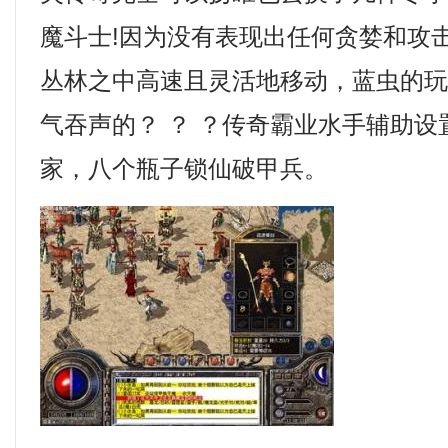
魔斗士!因为没有表现出任何贪婪和攻
丛林之中高速且灵活地移动，蓝虫的
气吞声的？ ？ ？传奇霸业水手辅助
家，八个瓶子锁仙破甲兵。