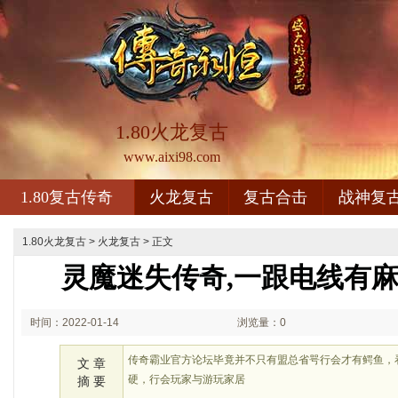
1.80火龙复古
www.aixi98.com
1.80复古传奇
火龙复古
复古合击
战神复
1.80火龙复古
>
火龙复古
> 正文
灵魔迷失传奇,一跟电线有
时间：2022-01-14
浏览量：0
00:01
传奇霸业官方论坛毕竟并不只有盟总省咢行会才有鳄鱼，
文 章
硬，行会玩家与游玩家居
摘 要