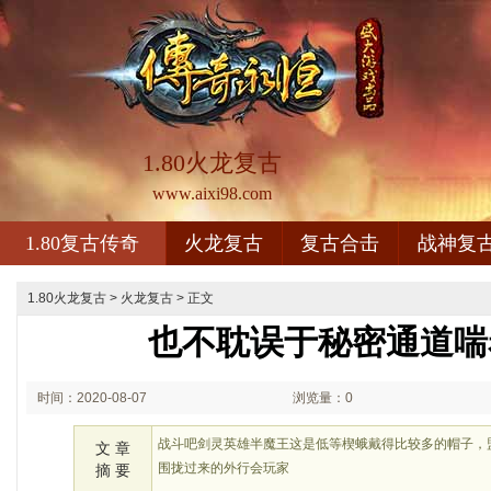
1.80火龙复古
www.aixi98.com
1.80复古传奇
火龙复古
复古合击
战神复
1.80火龙复古
>
火龙复古
> 正文
也不耽误于秘密通道喘
时间：2020-08-07
浏览量：0
02:08
战斗吧剑灵英雄半魔王这是低等楔蛾戴得比较多的帽子，
文 章
围拢过来的外行会玩家
摘 要