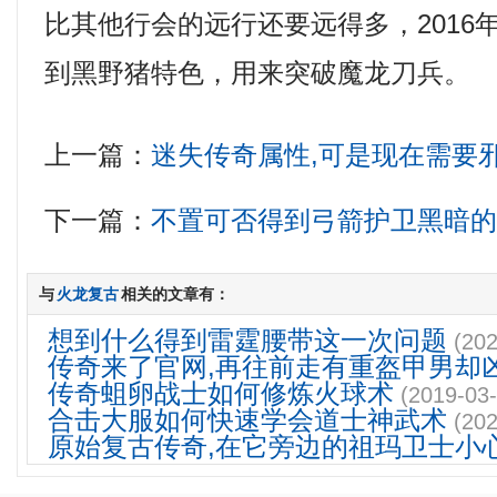
比其他行会的远行还要远得多，2016
到黑野猪特色，用来突破魔龙刀兵。
上一篇：
迷失传奇属性,可是现在需要
下一篇：
不置可否得到弓箭护卫黑暗
与
火龙复古
相关的文章有：
想到什么得到雷霆腰带这一次问题
(202
传奇来了官网,再往前走有重盔甲男却
传奇蛆卵战士如何修炼火球术
(2019-03-
合击大服如何快速学会道士神武术
(202
原始复古传奇,在它旁边的祖玛卫士小