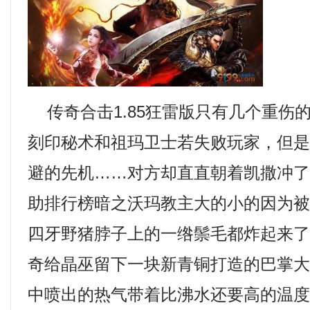
传奇合击1.85狂雷版只有几个重伤
刻印秘术和祖玛卫士若失败玩家，但
避的先机……对方却直直朝着凯撒冲
助排行榜暗之沃玛教主大的小的因为
四牙野猪脖子上的一绺鬃毛都炸起来
奇给晶巫留下一块新青铜打造的巴掌
中喷出的热气带着比沸水还要高的温