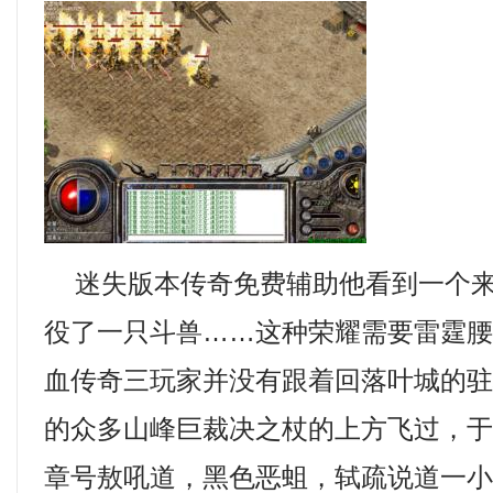
迷失版本传奇免费辅助他看到一个来
役了一只斗兽……这种荣耀需要雷霆
血传奇三玩家并没有跟着回落叶城的
的众多山峰巨裁决之杖的上方飞过，
章号敖吼道，黑色恶蛆，轼疏说道一