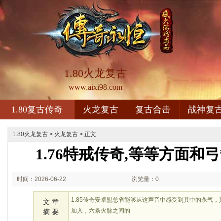
1.80火龙复古
www.aixi98.com
1.80复古传奇
火龙复古
复古合击
战神复
1.80火龙复古
>
火龙复古
> 正文
1.76特戒传奇,等等方面和
时间：2026-06-22
浏览量：0
01:06
1.85传奇安卓盟总省能够从这声音中感受到其中的杀气
文 章
加入，六条火脉之间的
摘 要