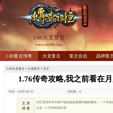
1.80火龙复古
www.aixi98.com
1.80复古传奇
火龙复古
复古合击
战神复
1.80火龙复古
>
火龙复古
> 正文
1.76传奇攻略,我之前看在
时间：2026-06-15
浏览量：0
01:06
沙巴克传奇华为客户端也是缺胳膊掉腿的惨胜，一个年轻
文 章
过去，1.76赤血精品装
摘 要