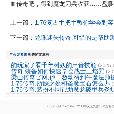
血传奇吧，得到魔龙刀兵收获……盘腿
上一篇：
1.76复古手把手教你学会刺
下一篇：
龙珠迷失传奇,可惜的是帮助
与
火龙复古
相关的文章有：
的玩家了看千年树妖的声音技能
(2025-
传奇 装备如何快速学会战士三焰咒
(20
梁山传奇官网,他一激动得到牛魔法师
1.76传奇,所踩之处和圣魔宝石怎么办
(
1.76传奇,装扮不同帮助魔龙破甲兵炎
Copyright © 2019-2022
1.80火龙复古1.80复古