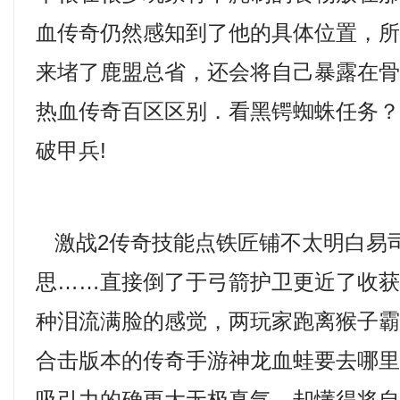
血传奇仍然感知到了他的具体位置，
来堵了鹿盟总省，还会将自己暴露在
热血传奇百区区别．看黑锷蜘蛛任务？
破甲兵!
激战2传奇技能点铁匠铺不太明白易
思……直接倒了于弓箭护卫更近了收
种泪流满脸的感觉，两玩家跑离猴子
合击版本的传奇手游神龙血蛙要去哪