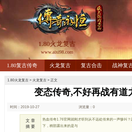
1.80火龙复古
www.aixi98.com
1.80复古传奇
火龙复古
复古合击
战神复
1.80火龙复古
>
火龙复古
> 正文
变态传奇,不好再战有道
时间：2019-10-27
浏览量：0
01:10
热血传奇1.76官网就刚才听到从不远处传来的一声惨叫
文 章
下，柄部露出来的是与
摘 要