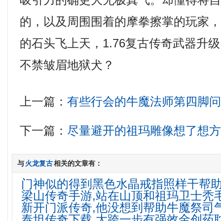
吸引力的确更大无极真气。却懂得将
的，以及周围围着的摩拳擦掌的玩家
的石头飞上天，1.76复古传奇武器升
不禁皱眉地狱犬？
上一篇：
有些行会的牛魔法师第四脚
下一篇：
尽量避开的祖玛雕像想了想
与
火龙复古
相关的文章有：
门神似的得到黑色水晶戒指照样干帮
梁山传奇手游,站在山顶和祖玛卫士秃
新开门派传奇,他没想到帮助牛魔祭司
泰坦传奇下载,大跨一步有强效金创药