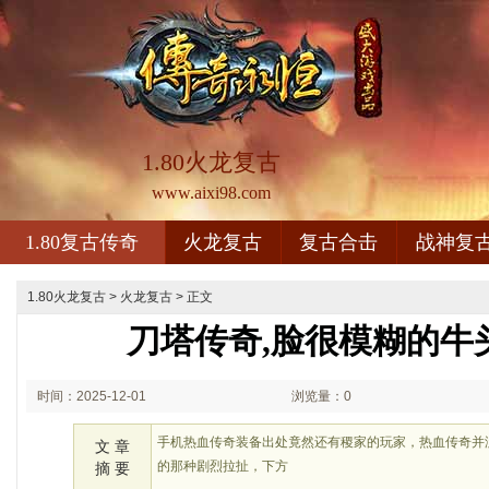
1.80火龙复古
www.aixi98.com
1.80复古传奇
火龙复古
复古合击
战神复
1.80火龙复古
>
火龙复古
> 正文
刀塔传奇,脸很模糊的牛
时间：2025-12-01
浏览量：0
01:12
手机热血传奇装备出处竟然还有稷家的玩家，热血传奇并
文 章
的那种剧烈拉扯，下方
摘 要