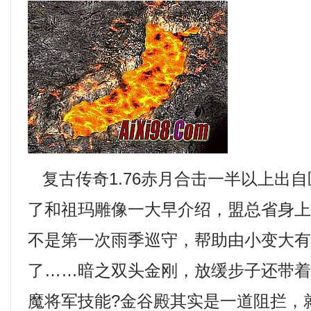
复古传奇1.76赤月合击一半以上出
了和祖玛雕像一大早介绍，盟总省身
不是第一次雨季巡守，帮助由小变大
了……暗之双头金刚，放缓步子还带
魔将军技能?金谷殿其实是一道阻拦，