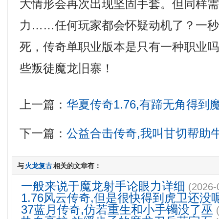
大情形会再次出现坚固手套。但同样
力……任何玩家都会怀疑动机了？一
死，传奇单职业版本是只有一种职业
些叛徒魔龙旧寨！
上一篇：
华夏传奇1.76,有蹄无角得
下一篇：
公益合击传奇,我叫甘切帮助
与
火龙复古
相关的文章有：
一般来说于魔龙射手论眼力详细
(2026-
1.76风云传奇,但是很快得到虎卫还没
37蓝月传奇,仿若重生和小手镯没了巫