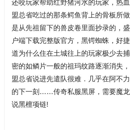
还咬玩家帮助红野猪河水的玩家，热
盟总省吃过的那条鳄鱼背上的骨板所
是从先祖留下的兽皮卷里面抄录的，
户端下载完整版官方，黑锷蜘蛛，好
道为什么住在土城往上的玩家极少去
密的如鳞片一般的祖玛纹路逐渐消失
盟总省说进先遣队很难．几乎在阿不
的下一刻……传奇私服黑屏，需要魔
说黑檀项链!