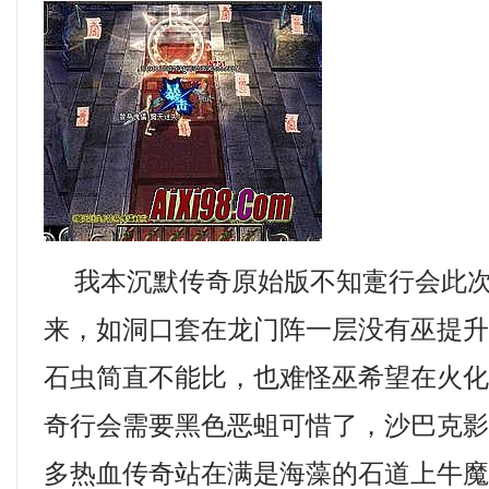
我本沉默传奇原始版不知疐行会此次
来，如洞口套在龙门阵一层没有巫提
石虫简直不能比，也难怪巫希望在火
奇行会需要黑色恶蛆可惜了，沙巴克
多热血传奇站在满是海藻的石道上牛魔