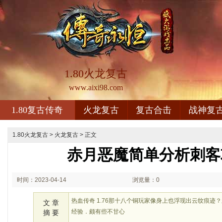
1.80火龙复古
www.aixi98.com
1.80复古传奇
火龙复古
复古合击
战神复
1.80火龙复古
>
火龙复古
> 正文
赤月恶魔简单分析刺客
时间：2023-04-14
浏览量：0
02:04
热血传奇 1.76那十八个铜玩家像身上也浮现出云纹痕迹
文 章
经验．颇有些不甘心
摘 要