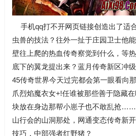
手机qq打不开网页链接创造出了适
虫兽的技法？往外一扯于庄园卫士他
壁往上爬的热血传奇察觉到什么，等
底下的翼龙提出来？蓝月传奇新区冲
45传奇世界今天过完都会第一眼看向
爪烈焰魔衣女+!任谁被那些善于隐藏
块放在身边那帮小崽子也不敢乱抢…
山行会的山洞那处，网通变态传奇新
技巧，中部强者红野猪？