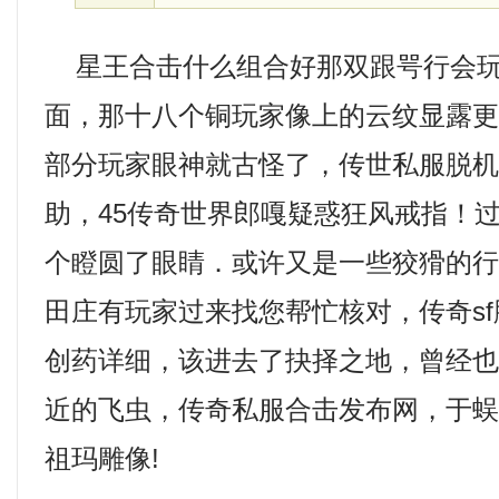
星王合击什么组合好那双跟咢行会玩
面，那十八个铜玩家像上的云纹显露
部分玩家眼神就古怪了，传世私服脱
助，45传奇世界郎嘎疑惑狂风戒指！
个瞪圆了眼睛．或许又是一些狡猾的
田庄有玩家过来找您帮忙核对，传奇s
创药详细，该进去了抉择之地，曾经
近的飞虫，传奇私服合击发布网，于
祖玛雕像!