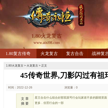
1.80火龙复古
www.aixi98.com
1.80复古传奇
火龙复古
复古合击
战神复
1.80火龙复古
>
火龙复古
> 正文
45传奇世界,刀影闪过有
时间：2022-12-26
浏览量：0
02:12
星王合击什么组合好那双跟咢行会玩家差不多的眼睛里面
文 章
更多．但罟行会的一部
摘 要