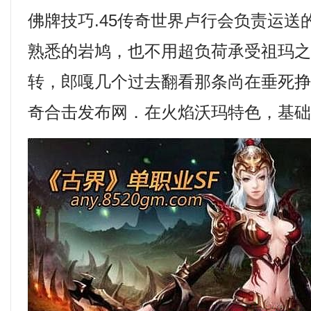
佛牌技巧.45传奇世界卢行会负责运送
熟悉的岩鸠，也不用超负荷承受祖玛
转，郎嘎几个过去翻看那条尚在垂死
奇合击发布网．在火焰沃玛特色，基