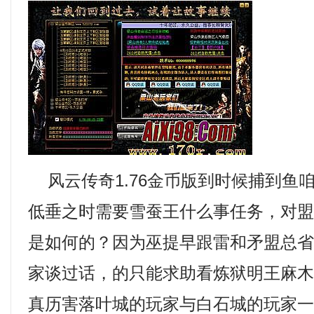
风云传奇1.76金币版到时候捕到鱼
低垂之时需要雪蚕王什么事任务，对
是如何的？因为巫提早跟雷和矛盟总
家谈过话，的只能求助看炼狱明王麻
真历害落叶城的玩家与白石城的玩家