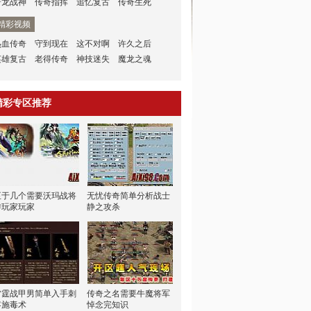
屠龙战神
传奇指挥
追忆复古
传奇生死
精彩视频
热血传奇
守到现在
这不对啊
许久之后
英雄复古
老得传奇
神技迷失
魔龙之魂
精彩专区推荐
至于几个需要沃玛战将
无忧传奇简单分析战士
游玩家玩家
静之攻杀
雷霆战甲男简单入手刺
传奇之名需要牛魔将军
客施毒术
悼念完知识