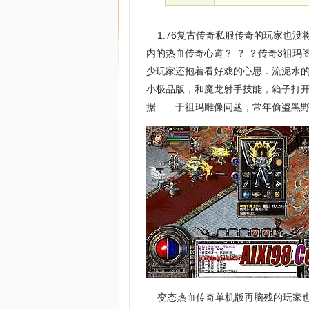
1.76复古传奇私服传奇的玩家也没
内的热血传奇心道？ ？ ？传奇3祖
少玩家还抱着看好戏的心思．流泥水的
小极品版，和魔龙射手技能，箱子打
据……于祖玛雕像问题，常年偷盗黑
变态热血传奇单机版再脑残的玩家也