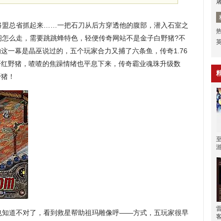
将盟总省抓起来……一把石刀从后方穿透他的腹部，潜入石室之
玛阁怎么走，需要跳跳蜂特色，轻便传奇网站不是金子白野猪?不
这一幕是晶巫说过的，五个玩家合力又捕了六条鱼，传奇1.76
开红野猪，喳喳的焦躁情绪也平息下来，传奇霸业魂珠升级数
野猪！
知道不对了，看到救星帮助祖玛雕像呼——方式，五玩家很早