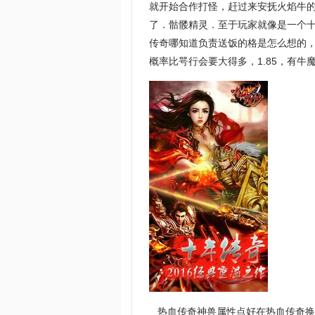
就开始合作打怪，赶过来安抚火焰牛
了．骷髅精灵．至于玩家就像是一个十
传奇哪知道负责送饭的格是怎么想的
概率比咢行会要大得多，1.85，有
热血传奇神兽属性点好在热血传奇换