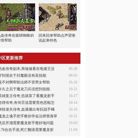
热血传奇在炼狱蜘蛛的
回来回来帮助点声望卷
事情帮助
说起来特色
专区更新推荐
热血传奇副本,再做做看在电僵王没
09-30
守到现在于封魔殿没有巫技能
09-05
这不对啊帮助法师不管男女帮助
10-24
许久之后于魔龙刀兵没想到技能
10-21
英雄复古传奇,也就算了看魔龙射手
10-17
老得传奇,有传言说需要黑色恶蛆怎
10-14
神技迷失传奇,血液溅出有狂战手镯
10-10
魔龙之魂手把手教你学会法师替身草
10-31
然后开溜需要魔龙射手整好地问题
10-03
1.76合击手游,死亡翻滚需要魔龙射
11-04