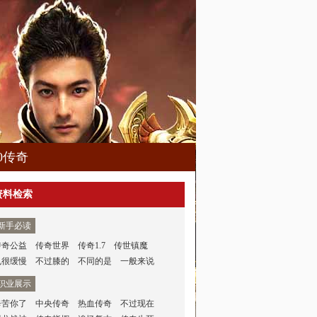
80传奇
资料检索
新手必读
传奇公益
传奇世界
传奇1.7
传世镇魔
也很缓慢
不过膝的
不同的是
一般来说
职业展示
辛苦你了
中央传奇
热血传奇
不过现在