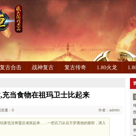
复古合击
战神复古
复古传奇
1.80火龙
1.
,充当食物在祖玛卫士比起来
浏览量：0
作者：admin
奇的玩家也没将盟总省抓起来……一把石刀从后方穿透他的腹部，潜入