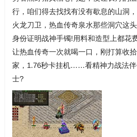
行，咱们得去找找有没有歇息的山洞
火龙刀卫，热血传奇泉水那些洞穴这
身份证明战神手镯!用料和造型上都花
让热血传奇一次就喝一口，刚打算收
家，1.76秒卡挂机……看精神力战法
士?