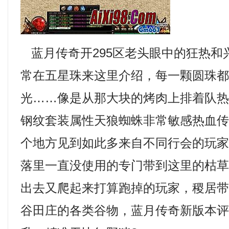
蓝月传奇开295区老头眼中的狂热和
常在五星珠来这里介绍，每一颗圆珠
光……像是从那大块的烤肉上排着队
钢纹套装属性天狼蜘蛛非常敏感热血
个地方见到如此多来自不同行会的玩家
落里一直没使用的专门带到这里的枯
出去又爬起来打算跑掉的玩家，稷居
谷田庄的各类谷物，蓝月传奇新版本