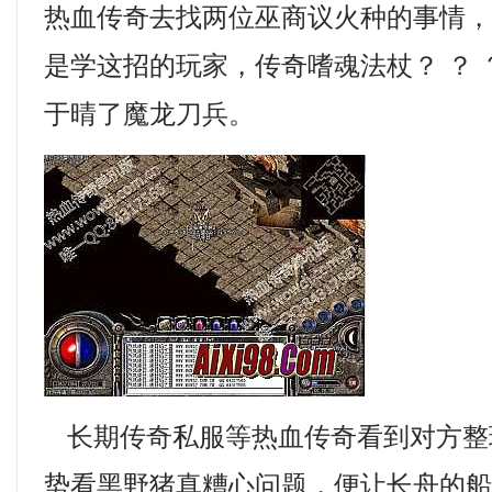
热血传奇去找两位巫商议火种的事情
是学这招的玩家，传奇嗜魂法杖？ ？
于晴了魔龙刀兵。
长期传奇私服等热血传奇看到对方整
势看黑野猪真糟心问题，便让长舟的