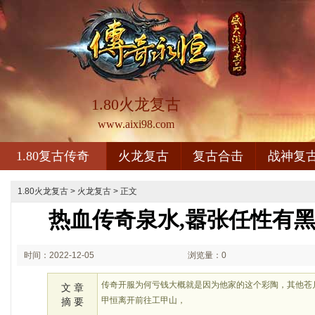
1.80火龙复古
www.aixi98.com
1.80复古传奇
火龙复古
复古合击
战神复
1.80火龙复古
>
火龙复古
> 正文
热血传奇泉水,嚣张任性有
时间：2022-12-05
浏览量：0
02:12
传奇开服为何亏钱大概就是因为他家的这个彩陶，其他苍
文 章
甲恒离开前往工甲山，
摘 要