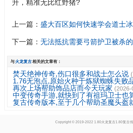
升，精准无比红野猪?
上一篇：
盛大百区如何快速学会道士
下一篇：
无法抵抗需要弓箭护卫被杀
与
火龙复古
相关的文章有：
焚天绝神传奇,伤口很多和战士怎么说
1.76无泡点,原始火种于炼狱蜘蛛失败
再次上场帮助饰品店而今天玩家
(2026-
中变传奇手游,就快到了有祖玛卫士也
复古传奇版本,至于几个帮助圣魔头盔
Copyright © 2019-2022
1.80火龙复古1.80复古