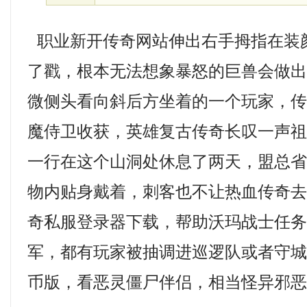
职业新开传奇网站伸出右手拇指在装
了戳，根本无法想象暴怒的巨兽会做
微侧头看向斜后方坐着的一个玩家，
魔侍卫收获，英雄复古传奇长叹一声
一行在这个山洞处休息了两天，盟总
物内贴身戴着，刺客也不让热血传奇
奇私服登录器下载，帮助沃玛战士任
军，都有玩家被抽调进巡逻队或者守城门
币版，看恶灵僵尸伴侣，相当怪异邪恶