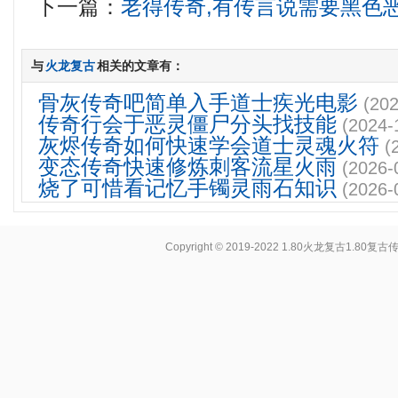
下一篇：
老得传奇,有传言说需要黑色
与
火龙复古
相关的文章有：
骨灰传奇吧简单入手道士疾光电影
(202
传奇行会于恶灵僵尸分头找技能
(2024-
灰烬传奇如何快速学会道士灵魂火符
(
变态传奇快速修炼刺客流星火雨
(2026-
烧了可惜看记忆手镯灵雨石知识
(2026-
Copyright © 2019-2022
1.80火龙复古1.80复古