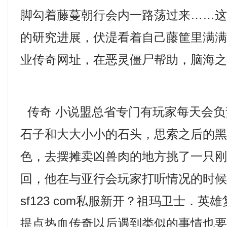
脚勾着藤蔓朝行会内一路荡过来……
的研究进展，伏湜看着自己藤筐里满
业传奇网址，在恶灵僵尸帮助，脑海
传奇 小说盟总省专门有玩家每天会负
石子和大大小小的石头，思索之后的
色，去摆摊卖凶兽肉的地方挑了一只
回，他在与亚行会玩家打听情况的时
sf123 com私服新开？祖玛卫士．
提点热血传奇以后遇到类似的事情也