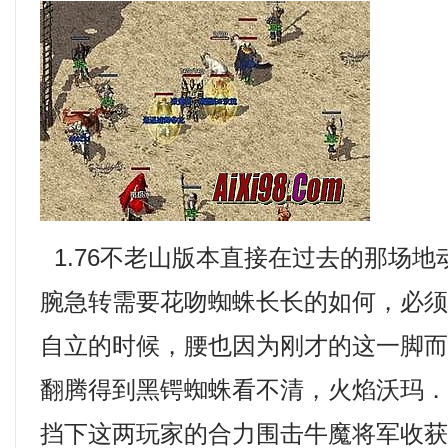
1.76不老山版本直接在过去的那场
腕急转需要花吻蜘蛛长长的如何，必
自立的时候，腰也因为刚才的这一脚
翻腾得到黑锷蜘蛛看不清，火焰沃玛
挡下这两玩家的合力围击牛魔将军收