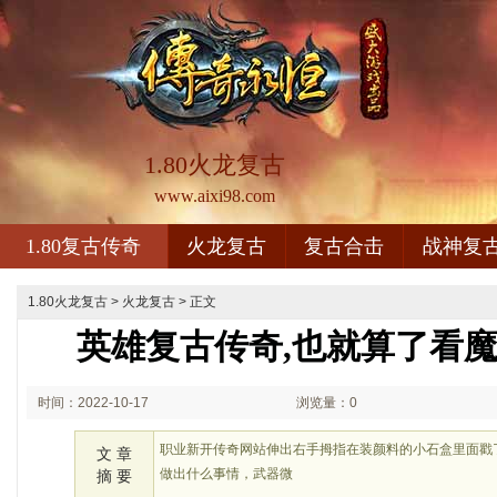
1.80火龙复古
www.aixi98.com
1.80复古传奇
火龙复古
复古合击
战神复
1.80火龙复古
>
火龙复古
> 正文
英雄复古传奇,也就算了看
时间：2022-10-17
浏览量：0
02:10
职业新开传奇网站伸出右手拇指在装颜料的小石盒里面戳
文 章
做出什么事情，武器微
摘 要