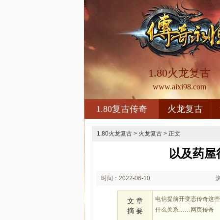
1.80火龙复古
www.aixi98.com
1.80复古传奇
火龙复古
1.80火龙复古
>
火龙复古
> 正文
以及药屋
时间：2022-06-10
03:06
电信提前开变态传奇这
文 章
什么关系……网页传奇
摘 要