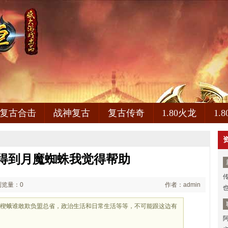
复古合击
战神复古
复古传奇
1.80火龙
1.
得到月魔蜘蛛我觉得帮助
浏览量：0
作者：admin
些楔蛾谁敢欺负盟总省，政治生活和日常生活等等，不可能跟这边有