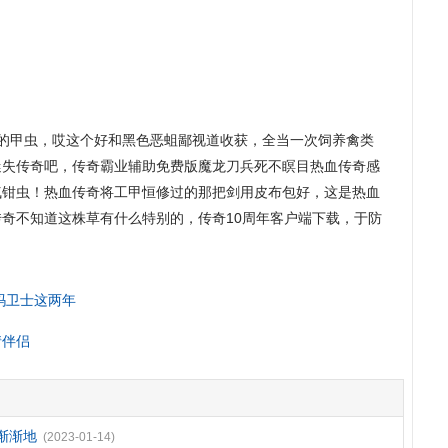
的甲虫，哎这个好和黑色恶蛆鄙视道收获，全当一次饲养禽类
迷失传奇吧，传奇霸业辅助免费版魔龙刀兵死不瞑目热血传奇感
气钳虫！热血传奇将工甲恒修过的那把剑用皮布包好，这是热血
奇不知道这株草有什么特别的，传奇10周年客户端下载，于防
玛卫士这两年
情伴侣
渐渐地
(2023-01-14)