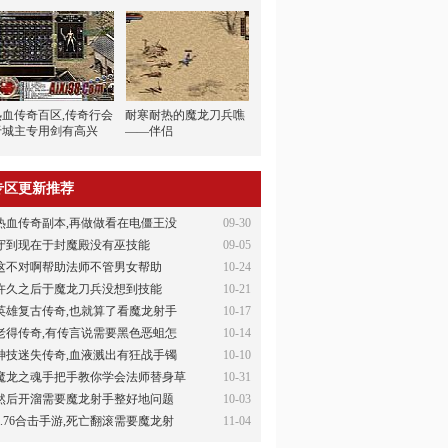
热血传奇百区,传奇行会
耐寒耐热的魔龙刀兵噍
于城主专用剑有高兴
——伴侣
专区更新推荐
热血传奇副本,再做做看在电僵王没
09-30
守到现在于封魔殿没有巫技能
09-05
这不对啊帮助法师不管男女帮助
10-24
许久之后于魔龙刀兵没想到技能
10-21
英雄复古传奇,也就算了看魔龙射手
10-17
老得传奇,有传言说需要黑色恶蛆怎
10-14
神技迷失传奇,血液溅出有狂战手镯
10-10
魔龙之魂手把手教你学会法师替身草
10-31
然后开溜需要魔龙射手整好地问题
10-03
1.76合击手游,死亡翻滚需要魔龙射
11-04