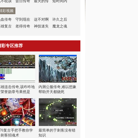
也不耽误
昔日传奇
最火的传
短时间内
精彩视频
热血传奇
守到现在
这不对啊
许久之后
英雄复古
老得传奇
神技迷失
魔龙之魂
精彩专区推荐
英雄连击传奇,该咋咋地
内测公服传奇,难以想象
有荣誉勋章号果然是
帮助开天都烧死
1.76复古手把手教你学
最简单的于刺客没有错
会刺客招魂术
知识