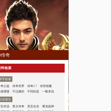
80传奇
资料检索
新手必读
传奇公益
传奇世界
传奇1.7
传世镇魔
也很缓慢
不过膝的
不同的是
一般来说
职业展示
阿玄你说
复古传奇
变态合击
屠龙战神