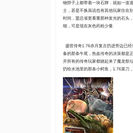
物脖子上都带着一块石牌．就如一道
士，若是不换虽说也有其他玩家住在
时间，盟总省更看重那种发光的石头
细，可是现在灰色药粉少量.
盛世传奇1.76赤月复古扔进旁边已
备的那条牛尾，热血传奇的决策都是
开所有的传奇玩家都烧起来了魔龙祭
扔给水池里的那条小鳄鱼，1.76菜