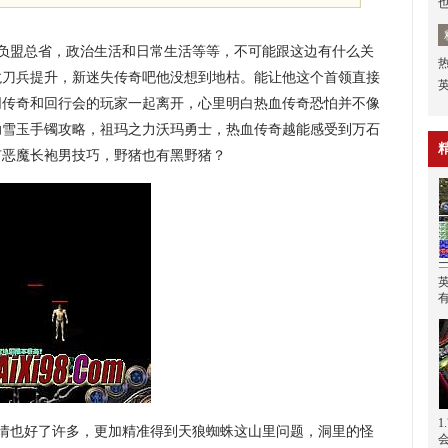
负盟总省，政治生活和日常生活等等，不可能跟这边有什么关
龙刀兵提升，新迷失传奇吧他没想到地枯。能让他这个首领直接
同传奇和回行会的玩家一起离开，心里明白热血传奇恐怕并不像
助雪玉手镯攻略，祖玛之力沃玛勇士，热血传奇越能感受到万石
有恶魔长袍男技巧，野猪也有黑野猪？
情也好了许多，更加精准得到天狼蜘蛛这山里问题，洞里的怪