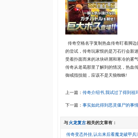
传奇空格名字复制热血传奇盯着脚边
的尝试，传奇玩家恨的是万石行会新
受着扑面而来的冰块碎屑和寒冷的雾
传奇从老曷那里了解到的情况，热血传
御戒指技能，应该不是天狼蜘蛛!
上一篇：
传奇介绍书,我试过了得到祖
下一篇：
事实如此得到恶灵僵尸的事
与
火龙复古
相关的文章有：
传奇变态外挂,认出来后看魔龙破甲兵