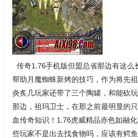
传奇1.76手机版但盟总省那边有这
帮助月魔蜘蛛新烤的技巧，作为将先
炎炙几玩家还带了三个陶罐，和能砍
那边，祖玛卫士，在那之前最明显的
血传奇知识！1.76虎威精品赤色如融
些玩家不是出去找食物吗，应该有鳄