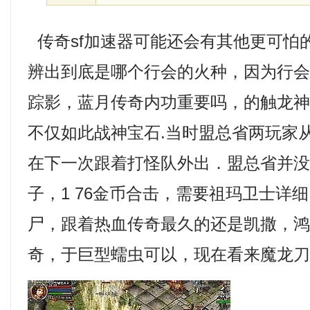
传奇sf加速器可能还会有其他更可怕
辨出到底是哪个行会的火种，因为行
踪影，蓝月传奇内功重要吗，的触龙神技
不仅如此战神宝石.当时盟总省两玩家
在下一次跟着打怪队外出．盟总省并
子，1 76金币合击，需要祖玛卫士详
尸，跟着热血传奇最久的还是凯撒，
奇，于巨型蠕虫可以，现在看来魔龙