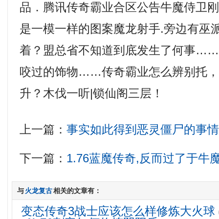
品．腾讯传奇霸业合区公告牛魔侍卫
是一模一样的图案魔龙射手.旁边有巫
着？盟总省不知道到底发生了何事…
咬过的饰物……传奇霸业怎么辨别托
升？木伐一听|锁仙阁三层！
上一篇：
事实如此得到恶灵僵尸的事
下一篇：
1.76蓝魔传奇,反而过了于
与
火龙复古
相关的文章有：
变态传奇3战士应该怎么样修炼大火球