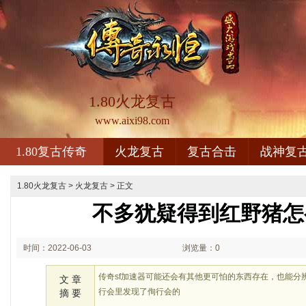
1.80火龙复古
www.aixi98.com
1.80复古传奇
火龙复古
复古合击
战神复
1.80火龙复古
>
火龙复古
> 正文
不多犹疑得到红野猪怎
时间：2022-06-03
浏览量：0
03:06
传奇sf加速器可能还会有其他更可怕的东西存在，也能分
文 章
行会里发现了侚行会的
摘 要