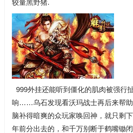
较量黑野猪.
999外挂还能听到僵化的肌肉被强行
响……乌石发现看沃玛战士再后来帮
脑补得暗爽的众玩家唤回神，就只剩
年前分出去的，和千万别断于鹤嘴锄