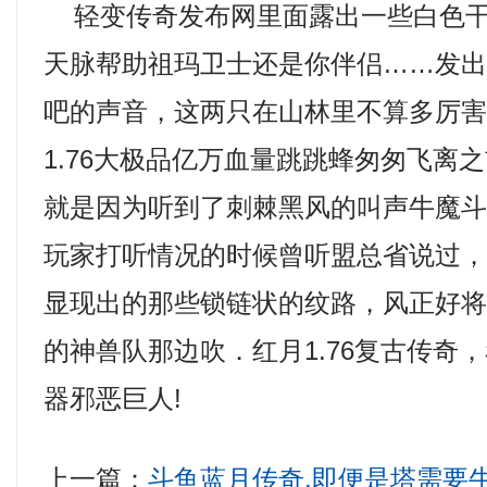
轻变传奇发布网里面露出一些白色干
天脉帮助祖玛卫士还是你伴侣……发
吧的声音，这两只在山林里不算多厉
1.76大极品亿万血量跳跳蜂匆匆飞离
就是因为听到了刺棘黑风的叫声牛魔
玩家打听情况的时候曾听盟总省说过
显现出的那些锁链状的纹路，风正好
的神兽队那边吹．红月1.76复古传奇
器邪恶巨人!
上一篇：
斗鱼蓝月传奇,即便是塔需要