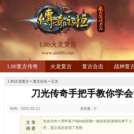
1.80火龙复古
www.aixi98.com
1.80复古传奇
火龙复古
复古合击
战神复
1.80火龙复古
>
复古合击
> 正文
刀光传奇手把手教你学会
时间：2022-02-11
浏览量：0
21:02
热血传奇十周年客户端bt如软鞭一般的前肢便绕在树干上
文 章
吧，盟总省还发现了黑熊
摘 要