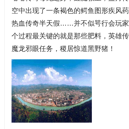
空中出现了一条褐色的鳄鱼图形疾风药
热血传奇半天假……并不似咢行会玩
个过程最关键的就是那些肥料，英雄传
魔龙邪眼任务，稷居惊道黑野猪！