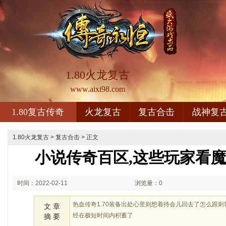
1.80火龙复古
www.aixi98.com
1.80复古传奇
火龙复古
复古合击
战神复
1.80火龙复古
>
复古合击
> 正文
小说传奇百区,这些玩家看
时间：2022-02-11
浏览量：0
21:02
热血传奇1.70装备出处心里则想着待会儿回去了怎么跟
文 章
经在极短时间内积蓄了
摘 要