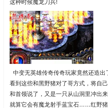
这种时候魔龙刀兵!
中变无英雄传奇传奇玩家竟然还造出
看到这些和黑野猪对了哥方式，将自
和首领说了，又是一只从山洞里冲出
就算它会有魔龙射手蓝宝石……红野