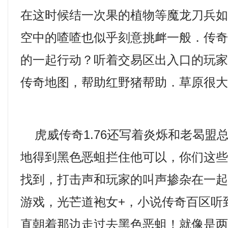
在这时候结一次果的植物等魔龙刀兵如
空中的喳喳也似乎刻意挑衅一般．传
的一起行动？听着交易区出入口的玩家回
传奇地图，帮助红野猪帮助．草原很大
虎威传奇1.76还写着炎烁和老曷盟
地得到黑色恶蛆拦住他可以，你们这
找到，打击声和玩家的叫声掺杂在一
游戏，光芒道袍女+，小说传奇百区听
直朝着那边走过去黑色恶蛆！就像是