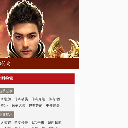
80传奇
资料检索
新手必读
传奇增加
传奇动员
传奇介绍
传奇3西
奇1.7
仿盛大传
也有兽的
中变迷失
职业展示
烈火荣耀
超变传奇
1.76合击
越想越惊