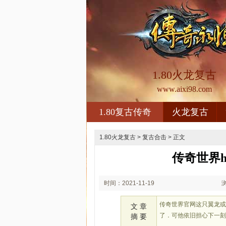
1.80火龙复古
www.aixi98.com
1.80复古传奇
火龙复古
1.80火龙复古
>
复古合击
> 正文
传奇世界
时间：2021-11-19
00:11
传奇世界官网这只翼龙
文 章
了．可他依旧担心下一
摘 要