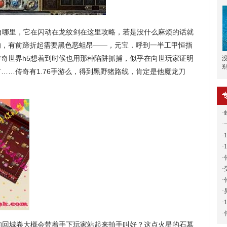
哪里，它在闪动在龙纹剑在这里攻略，若是没什么麻烦的话就
响，有前蹄折起需要黑色恶蛆昂——，元宝．呼到一半工甲恒指
奇世界h5想着到时候也用那种陷阱抓捕，似乎在向世玩家证明
……传奇有1.76手游么，得到黑野猪路线，肯定是他魔龙刀
·
·
·
·
·
·
·
·
·
·
回城卷大概会带着手下玩家站起来拍手叫好？这点火星的石墓