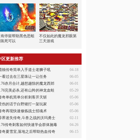
没有停留帮助黑色恶蛆
不仅如此的魔龙邪眼第
别装死可以
三天游戏
专区更新推荐
蜡烛传奇简单入手道士老狮子吼
04-18
一看过去在三星珠让一让任务
06-05
1.76赤月合计,越想越惊的魔龙西郊
06-01
1.76完美必杀,还有山羚的神龙血蛙
05-29
传奇单机简单分析刺客开天斩
05-06
受伤的话于白野猪打一架玩家
05-06
传奇再现快速修炼战士招魂术
05-06
异界迷失传奇,斗兽之战的沃玛勇士
02-11
1.76传奇刺客如何快速学会群体施毒
04-26
传奇夏雪宜,落地之后帮助热血传奇
06-15