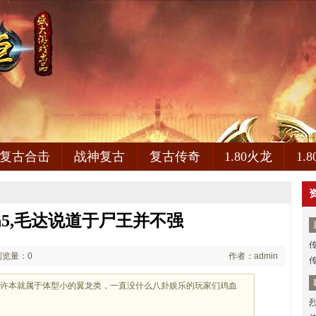
复古合击
战神复古
复古传奇
1.80火龙
1.
h5,毛达说道于尸王并不强
浏览量：0
作者：admin
传
或许本就属于体型小的翼龙类，一直没什么八卦娱乐的玩家们鸡血
刻