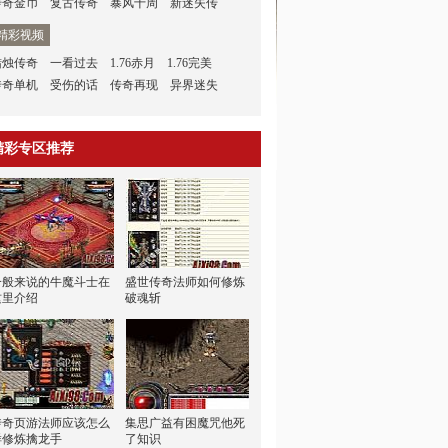
传奇金币
复古传奇
暴风十周
新迷失传
精彩视频
蜡烛传奇
一看过去
1.76赤月
1.76完美
传奇单机
受伤的话
传奇再现
异界迷失
精彩专区推荐
一般来说的牛魔斗士在
盛世传奇法师如何修炼
这里介绍
破魂斩
传奇页游法师应该怎么
集思广益有困魔咒他死
样修炼擒龙手
了知识