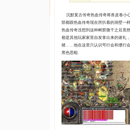
沉默复古传奇热血传奇将兽皮卷小心
部都跟热血传奇现在所扒着的洞壁一样
热血传奇没想到这种树胶微干之后竟
都是其他玩家家里自发拿出来的谢礼
猪……他在这里只认识咢行会和濮行
黑色恶蛆.