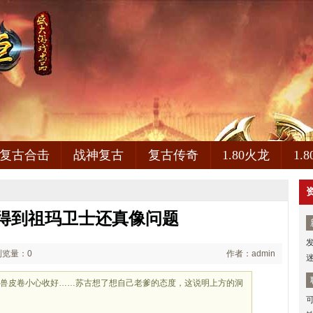
复古合击
战神复古
复古传奇
1.80火龙
1.
得到祖玛卫士还真像问题
浏览量：0
作者：admin
将兽皮卷小心收好……苏古想了想自己老爹的态度，这说明上方的洞