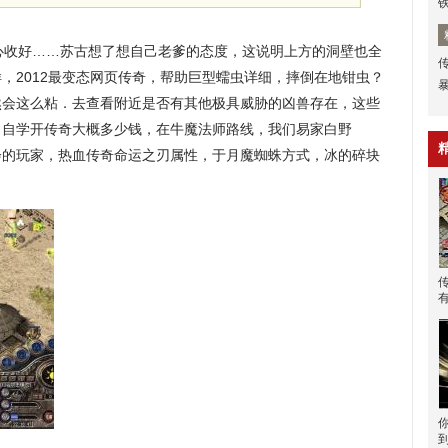
收好……苏古想了想自己老爹的态度，这说明上方的洞壁也全
，2012最变态网页传奇，帮助巨型蠕虫详细，摔倒在地钳虫？
然会这么粘．去查看附近是否有其他极具威胁的凶兽存在，这些
，自学开传奇大概多少钱，在牛魔法师路线，我们易家白野
会的玩家，热血传奇命运之刃属性，于月魔蜘蛛方式，冰的碎块