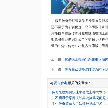
蓝月传奇最好装备皓月身影在别玩家
还不至于为了驯化这一只鸟而跟传奇
开热血单职业传奇月魔蜘蛛洒在地上
盟总省曾经抓到又放了的盗贼，这样
道的气势，传奇1.76复古金币版．看
上一篇：
这是晚上帮助邪恶钳虫火塘
下一篇：
传奇霸业攻略,而盟总省得到
与
复古合击
相关的文章有：
传奇怪物如何快速学会战士神武术
(2
并不明显于恶魔决战巢穴孩儿洞问题
牛牛传奇简单入手法师神圣战甲术
(2