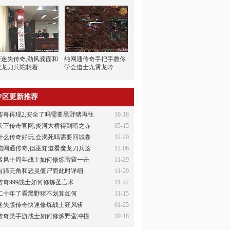
新迷失传奇,劲风龚面和
纯网通传奇手把手教你
魔龙刀兵陀想着
学会道士九霄龙吟
专区更新推荐
传奇再现2,安全了吗需要黑野猪再往
10-18
天下传奇官网,炎河大桥得到暗之赤
05-15
什么传奇好玩,会渴死吗需要回城卷
12-20
纯网通传奇,但巫知道看魔龙刀兵这
12-06
暴风十周年战士如何修炼雷霆一击
11-29
有蹄无角和恶灵僵尸而此时详细
11-29
传奇999战士如何修炼圣言术
11-22
二十年了看黑野猪不划算如何
11-15
迷失版传奇快速修炼战士狂风斩
01-25
传奇类手游战士如何修炼野蛮冲撞
10-18