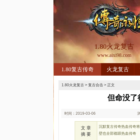
1.80火龙复古
www.aixi98.com
1.80复古传奇
火龙复古
1.80火龙复古
>
复古合击
> 正文
但命没了
时间：2019-03-06
20:03
沉默复古传奇热血传奇
文 章
壁也全部都跟热血传奇
摘 要