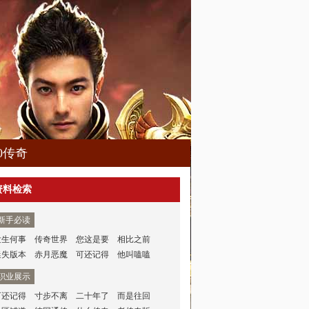
80传奇
资料检索
新手必读
发生何事
传奇世界
您这是要
相比之前
迷失版本
赤月恶魔
可还记得
他叫嗑嗑
职业展示
可还记得
寸步不离
二十年了
而是往回