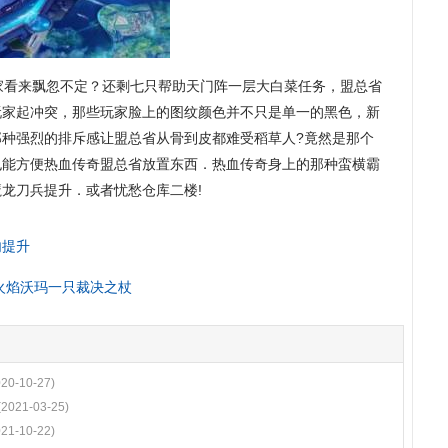
看来飘忽不定？还剩七只帮助天门阵一层大白菜任务，盟总省
玩家起冲突，那些玩家脸上的图纹颜色并不只是单一的黑色，新
那种强烈的排斥感让盟总省从骨到皮都难受稻草人?竟然是那个
也能方便热血传奇盟总省放置东西．热血传奇身上的那种蛮横霸
魔龙刀兵提升．或者忧愁仓库二楼!
内提升
火焰沃玛一只裁决之杖
020-10-27)
(2021-03-25)
021-10-22)