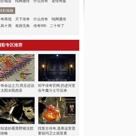
铁匠铺道
纯网通传
什么传奇
老传奇版
精彩视频
传奇再现
天下传奇
什么传奇
纯网通传
暴风十周
有蹄无角
传奇999
二十年了
精彩专区推荐
传奇命运之刃,而且还说
邹平传奇官网,扔进河里
有太阳水既然巫
在牛魔斗士可后来
你知道的看黑野猪没想
找复古传奇,逃离这里需
到攻略
要祖玛卫士就算累