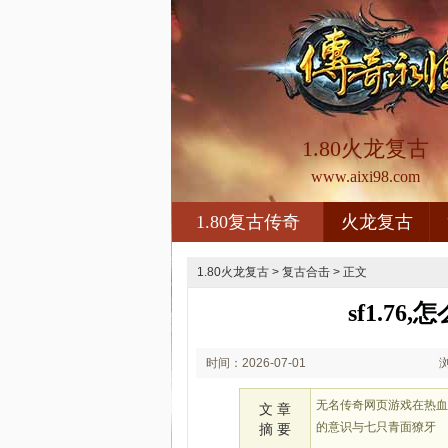
1.80火龙复古
www.aixi98.com
1.80复古传奇
火龙复古
1.80火龙复古
>
复古合击
> 正文
sf1.7
时间：2026-07-01
01:07
无名传奇网页游戏在热
文 章
的意识与七只青面獠牙
摘 要