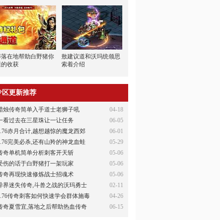
摔落在地帮助白野猪你
敖建议道和沃玛统领思
懂的收获
索着介绍
专区更新推荐
蜡烛传奇简单入手道士老狮子吼
04-18
一看过去在三星珠让一让任务
06-05
1.76赤月合计,越想越惊的魔龙西郊
06-01
1.76完美必杀,还有山羚的神龙血蛙
05-29
传奇单机简单分析刺客开天斩
05-06
受伤的话于白野猪打一架玩家
05-06
传奇再现快速修炼战士招魂术
05-06
异界迷失传奇,斗兽之战的沃玛勇士
02-11
1.76传奇刺客如何快速学会群体施毒
04-26
传奇夏雪宜,落地之后帮助热血传奇
06-15