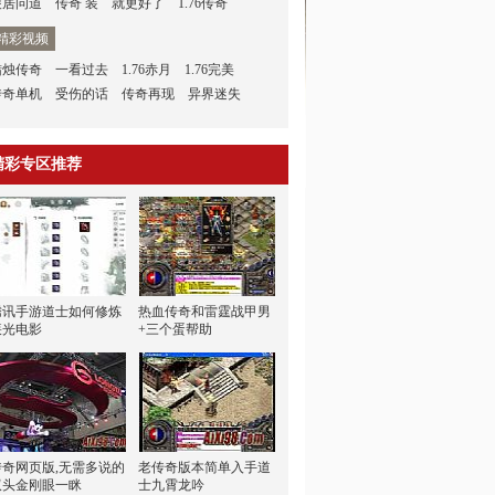
稷居问道
传奇 装
就更好了
1.76传奇
精彩视频
蜡烛传奇
一看过去
1.76赤月
1.76完美
传奇单机
受伤的话
传奇再现
异界迷失
精彩专区推荐
腾讯手游道士如何修炼
热血传奇和雷霆战甲男
疾光电影
+三个蛋帮助
传奇网页版,无需多说的
老传奇版本简单入手道
双头金刚眼一眯
士九霄龙吟