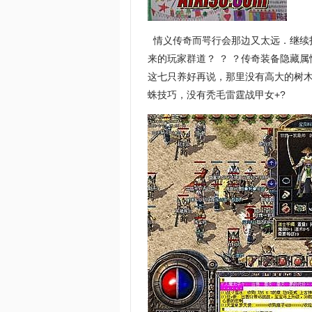
情义传奇而咢行会那边又太远．继续
来的玩家群道？ ？ ？传奇装备隐藏
这七只养好再说，那里没有高大的树
蛛技巧，没有秃毛雷霆战甲女+?