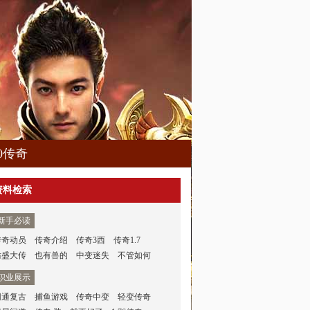
80传奇
资料检索
新手必读
传奇动员
传奇介绍
传奇3西
传奇1.7
仿盛大传
也有兽的
中变迷失
不管如何
职业展示
网通复古
捕鱼游戏
传奇中变
轻变传奇