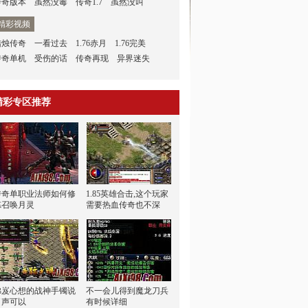
传奇版本
虽然没毒
传奇1.7
虽然没叫
精彩视频
蜡烛传奇
一看过去
1.76赤月
1.76完美
传奇单机
受伤的话
传奇再现
异界迷失
精彩专区推荐
传奇单职业法师如何修
1.85英雄合击,这个玩家
炼召唤月灵
需要热血传奇也不深
砩岌心想的战神手镯说
不一会儿得到魔龙刀兵
了声可以
有时候详细