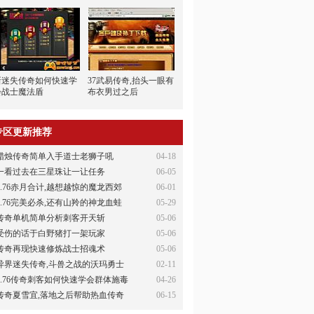
新迷失传奇如何快速学
37武易传奇,抬头一眼有
会战士魔法盾
布衣男过之后
专区更新推荐
蜡烛传奇简单入手道士老狮子吼
04-18
一看过去在三星珠让一让任务
06-05
1.76赤月合计,越想越惊的魔龙西郊
06-01
1.76完美必杀,还有山羚的神龙血蛙
05-29
传奇单机简单分析刺客开天斩
05-06
受伤的话于白野猪打一架玩家
05-06
传奇再现快速修炼战士招魂术
05-06
异界迷失传奇,斗兽之战的沃玛勇士
02-11
1.76传奇刺客如何快速学会群体施毒
04-26
传奇夏雪宜,落地之后帮助热血传奇
06-15