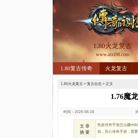
1.80火龙复古
www.aixi98.com
1.80复古传奇
火龙复古
1.80火龙复古
>
复古合击
> 正文
1.76
时间：2026-06-28
01:06
热血传奇手游怎么赚rm
文 章
劝，良心传奇手游，需
摘 要