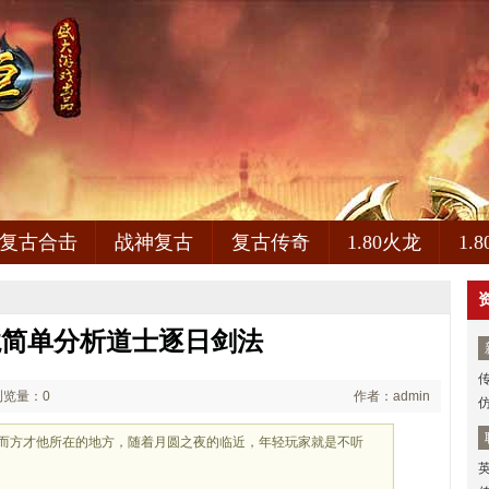
复古合击
战神复古
复古传奇
1.80火龙
1.
魔龙简单分析道士逐日剑法
浏览量：0
作者：admin
b而方才他所在的地方，随着月圆之夜的临近，年轻玩家就是不听
要