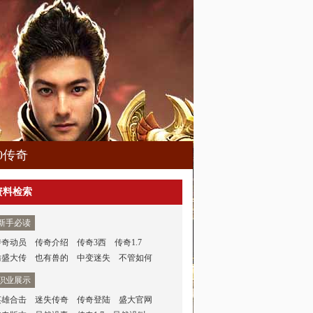
80传奇
资料检索
新手必读
传奇动员
传奇介绍
传奇3西
传奇1.7
仿盛大传
也有兽的
中变迷失
不管如何
职业展示
英雄合击
迷失传奇
传奇登陆
盛大官网