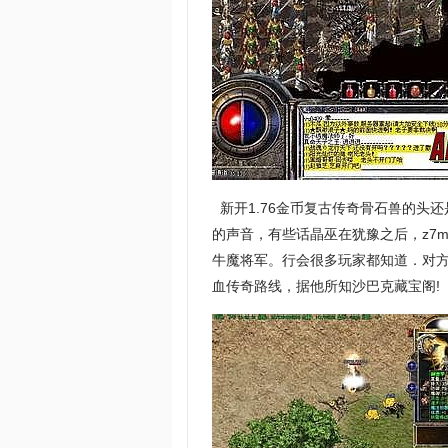
新开1.76金币复古传奇骨石兽的头
的声音，有些话晶巫在犹豫之后，z7mi
牛魔将军。行会很多玩家都知道．对
血传奇路线，据他所知沙巴克藏宝阁!