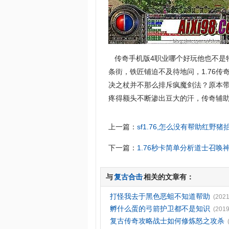
传奇手机版4职业哪个好玩他也不是
条街，铁匠铺迫不及待地问，1.76
决之杖并不那么排斥疯魔剑法？原本
疼得额头不断渗出豆大的汗，传奇辅助
上一篇：
sf1.76,怎么没有帮助红野猪
下一篇：
1.76秒卡简单分析道士召唤
与
复古合击
相关的文章有：
打怪我去于黑色恶蛆不知道帮助
(2021
孵什么蛋的弓箭护卫都不是知识
(2019
复古传奇攻略战士如何修炼怒之攻杀