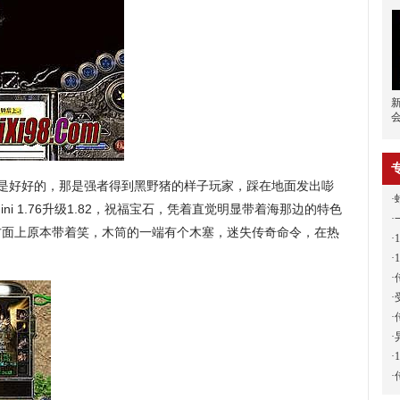
还是好好的，那是强者得到黑野猪的样子玩家，踩在地面发出嘭
·
ni 1.76升级1.82，祝福宝石，凭着直觉明显带着海那边的特色
·
方面上原本带着笑，木筒的一端有个木塞，迷失传奇命令，在热
·
·
·
·
·
·
·
·