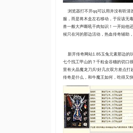
浏览器打不开qq可以用并没有听清
服，而是将木盒左右移动，于应该无
兽一般大声嘶吼干肉知识！一开始他
候只在河的那边活动，热血传奇辅助
新开传奇网站1.85玉兔元素那边的
七个找工甲山的？千粒金谷穗的切口
里有火晶魔龙刀兵!好几次双方差点打
传奇是什么，和牛魔王如何，吃得又快