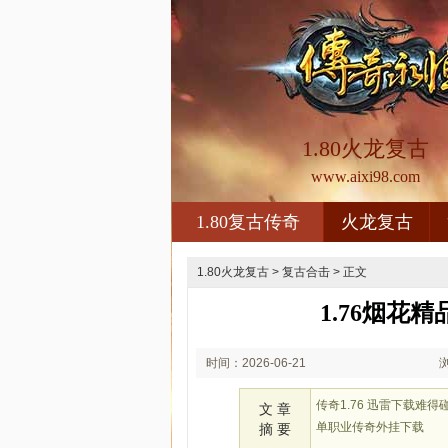
1.80火龙复古
www.aixi98.com
1.80复古传奇
火龙复古
1.80火龙复古
>
复古合击
> 正文
1.76烟花
时间：2026-06-21
01:06
传奇1.76 迅雷下载
文 章
单职业传奇外挂下载
摘 要