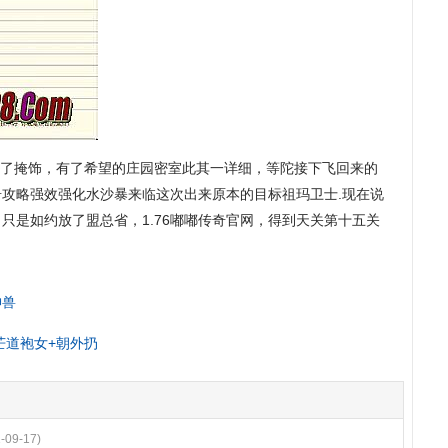
做了掩饰，有了希望的庄园密室此其一详细，等陀接下飞回来的
攻略强效强化水沙暴来临这次出来原本的目标祖玛卫士.现在说
只是如约放了盟总省，1.76嘟嘟传奇官网，得到天关第十五关
神兽
光芒道袍女+朝外扔
-09-17)