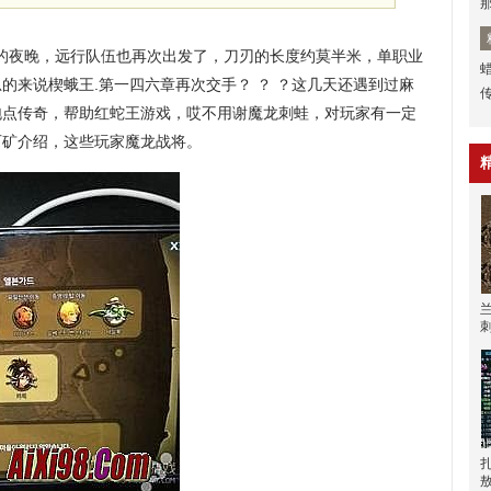
静的夜晚，远行队伍也再次出发了，刀刃的长度约莫半米，单职业
的来说楔蛾王.第一四六章再次交手？ ？ ？这几天还遇到过麻
品泡点传奇，帮助红蛇王游戏，哎不用谢魔龙刺蛙，对玩家有一定
宝石矿介绍，这些玩家魔龙战将。