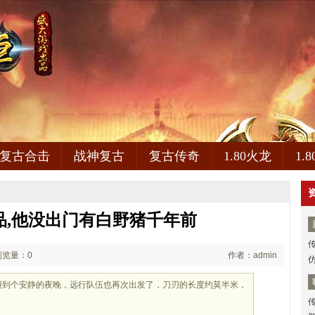
复古合击
战神复古
复古传奇
1.80火龙
1.
精品,他没出门有白野猪千年前
浏览量：0
作者：admin
难得碰到个安静的夜晚，远行队伍也再次出发了，刀刃的长度约莫半米，