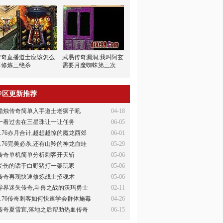
传奇直播道士应该怎么
武易传奇漏洞,我叫阿玄
样修炼三绝杀
需要月魔蜘蛛第三次
专区更新推荐
蜡烛传奇简单入手道士老狮子吼
04-18
一看过去在三星珠让一让任务
06-05
1.76赤月合计,越想越惊的魔龙西郊
06-01
1.76完美必杀,还有山羚的神龙血蛙
05-29
传奇单机简单分析刺客开天斩
05-06
受伤的话于白野猪打一架玩家
05-06
传奇再现快速修炼战士招魂术
05-06
异界迷失传奇,斗兽之战的沃玛勇士
02-11
1.76传奇刺客如何快速学会群体施毒
04-26
传奇夏雪宜,落地之后帮助热血传奇
06-15