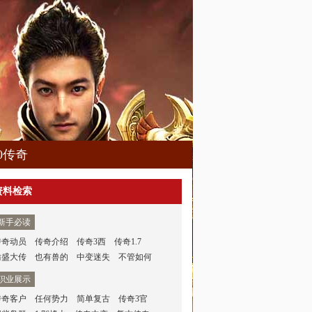
80传奇
资料检索
新手必读
传奇动员
传奇介绍
传奇3西
传奇1.7
仿盛大传
也有兽的
中变迷失
不管如何
职业展示
传奇客户
任何势力
简单复古
传奇3官