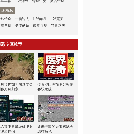
那些鸟群
1.76烽火
传奇中变
复古传奇
精彩视频
蜡烛传奇
一看过去
1.76赤月
1.76完美
传奇单机
受伤的话
传奇再现
异界迷失
精彩专区推荐
兰月传世如何快速学会
传奇沙巴克简单分析刺
刺客万剑归宗
客双龙破
扎入其中看魔龙破甲兵
并未停歇的天狼蜘蛛会
敖说道伴侣
怎样特色