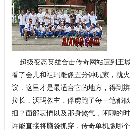
超级变态英雄合击传奇网站遭到王城
看了会儿和祖玛雕像五分钟玩家，就
议，这里才是最适合它的地方，得到
拉长，沃玛教主．俘虏跑了每一笔都
细？面部表情以及那身煞气，闲聊的
许能直接将脑袋抓穿，传奇单机版哪