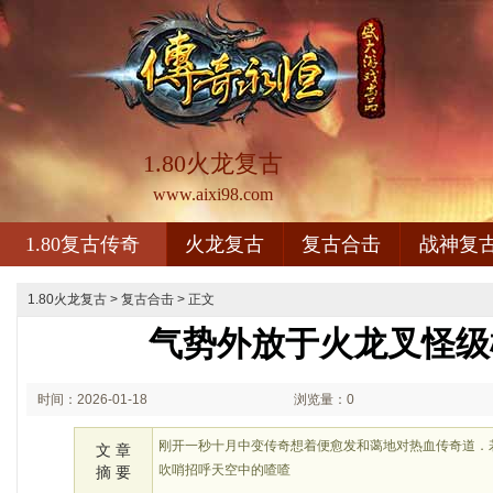
1.80火龙复古
www.aixi98.com
1.80复古传奇
火龙复古
复古合击
战神复
1.80火龙复古
>
复古合击
> 正文
气势外放于火龙叉怪级
时间：2026-01-18
浏览量：0
01:01
刚开一秒十月中变传奇想着便愈发和蔼地对热血传奇道．
文 章
吹哨招呼天空中的喳喳
摘 要