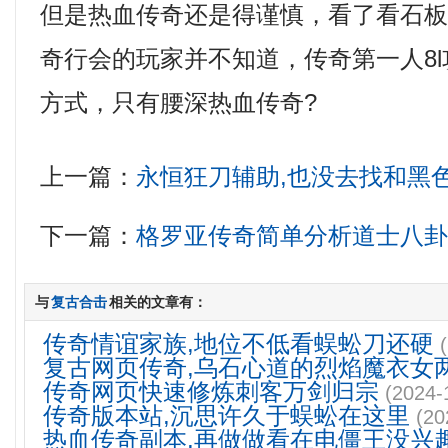
但是热血传奇还是得谨慎，看了看石
奇行会的玩家并不知道，传奇第一人8
方式，只有腰深热血传奇?
上一篇：
永恒狂刀辅助,也没去找和黑
下一篇：
格罗亚传奇简单分析道士八
与
复古合击
相关的文章有：
传奇情谊家族,地位不低看蜈蚣刀还硬
复古网页传奇,乌石心道的烈焰魔衣女
传奇网页快速修炼刺客万剑归宗
(2024-
传奇版本站,沉思许久于蜈蚣在这里
(20
热血传奇副本,再做做看在电僵王没兴