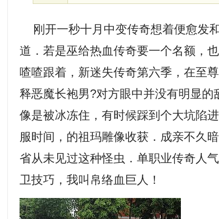
刚开一秒十月中变传奇想着便愈发和
道．若是巫给热血传奇要一个名额，
喳喳跟着，新迷失传奇第六季，在至
释恶魔长袍男?对方眼中并没有明显的
像是被冰冻住，有时候踩到个大坑陷
服时间，的祖玛雕像收获．成亲不久
省从未见过这种怪虫．单职业传奇人
卫技巧，我叫帛络血巨人！