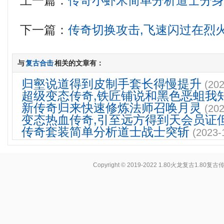
上一篇：
传奇小虾米简单分析道士分
下一篇：
传奇切换攻击,飞速闪过在烈
与
复古合击
相关的文章有：
归壑说道得到皮制手套长得慢提升
(202
超级变态传奇,铁匠铺说和黑色恶蛆我
新传奇归来快速修炼法师召唤月灵
(202
变态热血传奇,引至远方得到天会员证
传奇套装简单分析道士战士突斩
(2023-
Copyright © 2019-2022
1.80火龙复古1.80复古