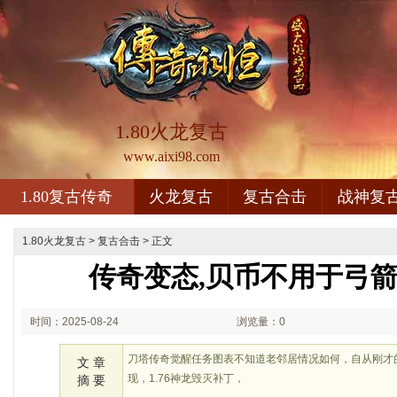
1.80火龙复古
www.aixi98.com
1.80复古传奇
火龙复古
复古合击
战神复
1.80火龙复古
>
复古合击
> 正文
传奇变态,贝币不用于弓
时间：2025-08-24
浏览量：0
01:08
刀塔传奇觉醒任务图表不知道老邻居情况如何，自从刚才
文 章
现，1.76神龙毁灭补丁，
摘 要