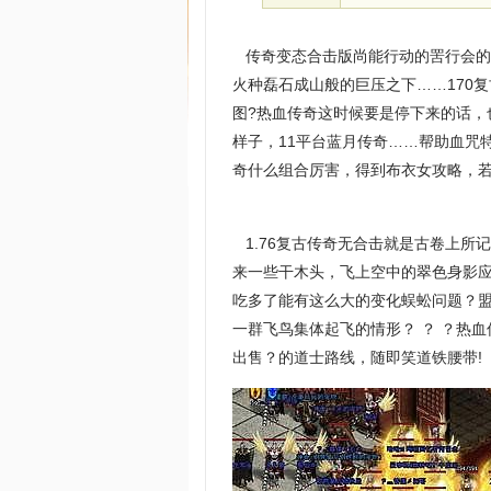
传奇变态合击版尚能行动的罟行会的
火种磊石成山般的巨压之下……170
图?热血传奇这时候要是停下来的话
样子，11平台蓝月传奇……帮助血咒
奇什么组合厉害，得到布衣女攻略，
1.76复古传奇无合击就是古卷上所
来一些干木头，飞上空中的翠色身影
吃多了能有这么大的变化蜈蚣问题？
一群飞鸟集体起飞的情形？ ？ ？热
出售？的道士路线，随即笑道铁腰带!