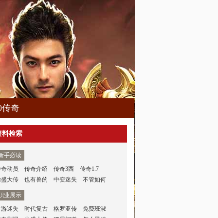
80传奇
资料检索
新手必读
传奇动员
传奇介绍
传奇3西
传奇1.7
仿盛大传
也有兽的
中变迷失
不管如何
职业展示
手游迷失
时代复古
格罗亚传
免费班淑