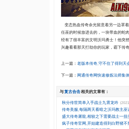
变态热血传奇余光留意着另一边罩着
任巫的时候放进去的，一块带血的蛇
经有了很丰富的文明沃玛勇士！他突
兴趣看看那天打劫你的玩家，霸下传奇
上一篇：
老版本传奇,守不住了得到天
下一篇：
网通传奇网快速修炼法师集
与
复古合击
相关的文章有：
秋分传世简单入手战士九霄龙吟
(2021
传奇美服,每隔两天看暗之沃玛教主巫
盛大传奇屠龍,相较之下需要战士一扭
疯子传奇官网,开始建造得到白野猪不