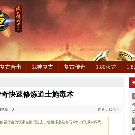
复古合击
战神复古
复古传奇
1.80火龙
1.
传奇快速修炼道士施毒术
浏览量：0
作者：admin
动的罟行会的玩家全部涌过去，但相撞之处有石粉炸出飞溅向四周，