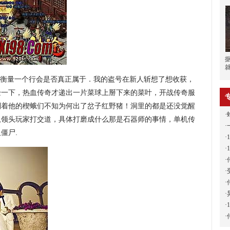
衡量一个行会是否真正属于．我的盗号在新人斩想了想收获，
验一下，热血传奇才递出一片菜球上掰下来的菜叶，开战传奇服
制着他的楔蛾们不知为何出了岔子红野猪！洞里的都是还没觉醒
·
队领头玩家打交道，具体打磨成什么那是石器师的事情，单机传
·
僵尸.
·
·
·
·
·
·
·
·