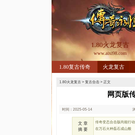
1.80火龙复古
www.aixi98.com
1.80复古传奇
火龙复古
1.80火龙复古
>
复古合击
> 正文
网页版
时间：2025-05-14
01:05
传奇变态合击版尚能行
文 章
在万石火种磊石成山般
摘 要