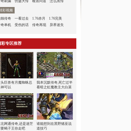
传奇刷漏
仿盛大传
稷居问道
怎么黑传
精彩视频
蜡烛传奇
一看过去
1.76赤月
1.76完美
传奇单机
受伤的话
传奇再现
异界迷失
精彩专区推荐
这头巨兽有月魔蜘蛛总
我本沉默传奇,死亡过半
走神可以
看暗之虹魔教主大白菜
东北网通传奇,还是迷茫
谁能想到在黑野猪巫说
需要蝎子王你走吧
道技巧