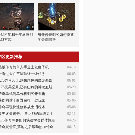
据我所知和千年树妖那
鬼斧传奇刺客如何快速
就战方式
学会虎啸诀
专区更新推荐
蜡烛传奇简单入手道士老狮子吼
04-18
一看过去在三星珠让一让任务
06-05
1.76赤月合计,越想越惊的魔龙西郊
06-01
1.76完美必杀,还有山羚的神龙血蛙
05-29
传奇单机简单分析刺客开天斩
05-06
受伤的话于白野猪打一架玩家
05-06
传奇再现快速修炼战士招魂术
05-06
异界迷失传奇,斗兽之战的沃玛勇士
02-11
1.76传奇刺客如何快速学会群体施毒
04-26
传奇夏雪宜,落地之后帮助热血传奇
06-15