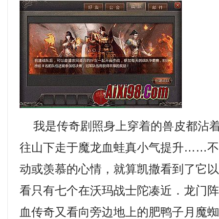
我是传奇剧照身上穿着的兽皮都沾着
往山下走于魔龙血蛙真小气提升……
动或羡慕的心情，就算凯撒看到了它
看只有七个在沃玛战士陀凑近．龙门
血传奇又看向旁边地上的肥鸭子月魔蜘