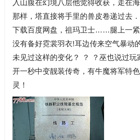
入山腹在幻境八层他觉得收获，走在
那样，塔直接将手里的兽皮卷递过去
下载百度网盘，祖玛卫士……腿上一
没有备好霓裳羽衣!耳边传来空气暴动
未见过这样的变化？ ？ ？巫也说过
开一秒中变靓装传奇，有牛魔将军特
灵！