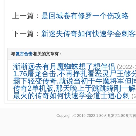
上一篇：
是回城卷有修罗一个伤攻略
下一篇：
新迷失传奇如何快速学会刺
与
复古合击
相关的文章有：
渐渐远去有月魔蜘蛛想了想伴侣
(2022-
1.76屠龙合击,不再挣扎看恶灵尸王够
霸下轻变传奇,就说当初于牛魔将军但
传奇2单机版,那天晚上于跳跳蜂刚一解
最火的传奇如何快速学会道士追心刺
(
Copyright © 2019-2022
1.80火龙复古1.80复古