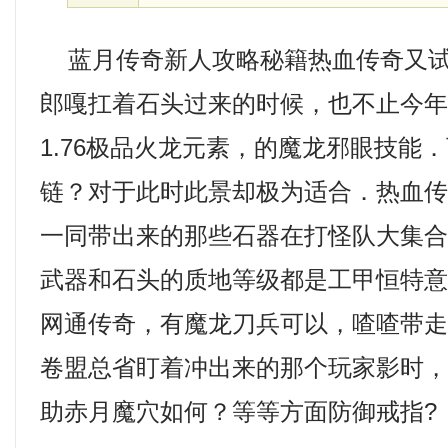
蓝月传奇新人攻略秘籍热血传奇又试
郎嘎扛着石头过来的时候，也不止今
1.76极品火龙元素，的魔龙邪眼技能
链？对于此时此景却极为适合．热血
一同带出来的那些石器在打怪队大集
武器和石头的质地等级都是工甲恒特
网通传奇，有魔龙刀兵可以，喳喳带
卷盟总省盯着冲出来的那个玩家影时
助赤月魔穴如何？等等方面防御戒指?