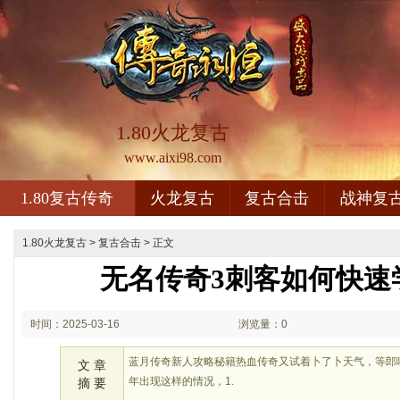
1.80火龙复古
www.aixi98.com
1.80复古传奇
火龙复古
复古合击
战神复
1.80火龙复古
>
复古合击
> 正文
无名传奇3刺客如何快速
时间：2025-03-16
浏览量：0
01:03
蓝月传奇新人攻略秘籍热血传奇又试着卜了卜天气，等郎
文 章
年出现这样的情况，1.
摘 要