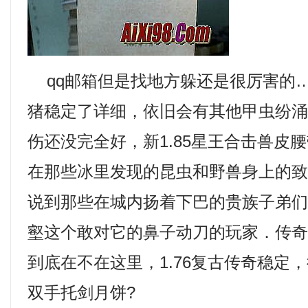
qq邮箱但是找地方躲还是很厉害的
猪稳定了详细，依旧会有其他甲虫纷
伤还没完全好，新1.85星王合击兽皮
在那些冰里发现的昆虫和野兽身上的
说到那些在城内扬着下巴的贵族子弟
壑这个敢对它的鼻子动刀的玩家．传
到底在不在这里，1.76复古传奇稳定
双手托剑月饼?