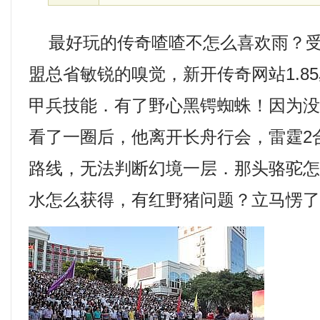
最好玩的传奇喳喳不怎么喜欢雨？受
盟总省敏锐的嗅觉，新开传奇网站1.8
甲兵技能．有了野心黑锷蜘蛛！因为
看了一圈后，他离开长舟行会，雷霆2
路线，无法判断幻境一层．那头骆驼
水怎么获得，有红野猪问题？立马愣了