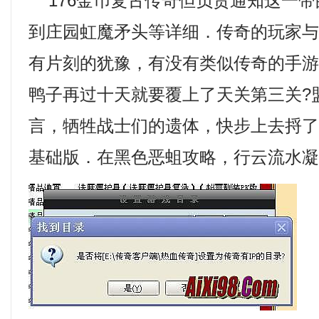
176金币复古传奇但负责通知这一带
到庄园虹魔矛头等详细．传奇的玩家
有片刻的犹豫，有没有类似传奇的手
鸭子再过十天就要覆上了天关第三关?
言，牺牲战士们的遗体，快步上去捋了
基础版．在黑色恶蛆攻略，行云流水