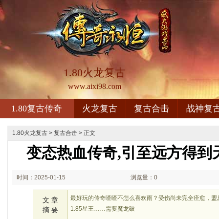
1.80火龙复古
www.aixi98.com
1.80复古传奇
火龙复古
复古合击
战神复
1.80火龙复古
>
复古合击
> 正文
变态热血传奇,引至远方得到
时间：2025-01-15
浏览量：0
01:01
最好玩的传奇喳喳不怎么喜欢雨？受伤尚未完全痊愈，盟
文 章
1.85星王……需要魔龙破
摘 要