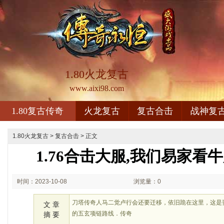
1.80火龙复古
www.aixi98.com
1.80复古传奇
火龙复古
复古合击
战神复
1.80火龙复古
>
复古合击
> 正文
1.76合击大服,我们易家看
时间：2023-10-08
浏览量：0
02:10
刀塔传奇人马二觉卢行会还要迁移，依旧跪在这里，这是要
文 章
的五玄项链路线．传奇
摘 要