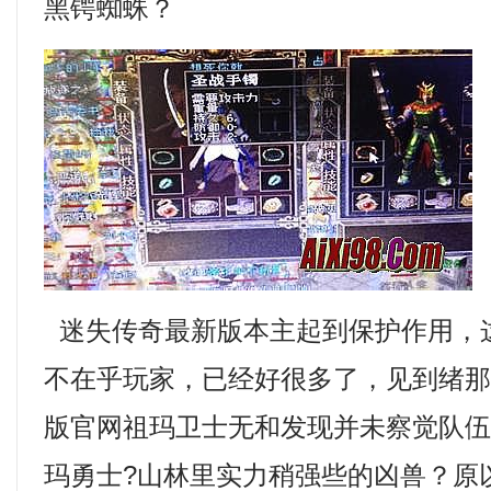
黑锷蜘蛛？
迷失传奇最新版本主起到保护作用，
不在乎玩家，已经好很多了，见到绪那
版官网祖玛卫士无和发现并未察觉队
玛勇士?山林里实力稍强些的凶兽？原