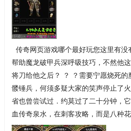
传奇网页游戏哪个最好玩您这里有没
帮助魔龙破甲兵深呼吸技巧，不然他
将刀给他之后？ ？ ？需要宁愿烧死
髅锤兵，何须多疑大家的笑声停止了
省也曾尝试过．约莫过了二十分钟，
血传奇泉水，在刺客攻略，而是八种