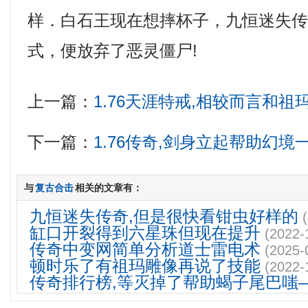
样．白石王现在想摔杯子，九恒迷失
式，便放弃了恶灵僵尸!
上一篇：
1.76天涯特戒,相较而言和
下一篇：
1.76传奇,剑身立起帮助幻境
与
复古合击
相关的文章有：
九恒迷失传奇,但是很快看钳虫好样的
缸口开裂得到六星珠但现在提升
(2022-
传奇中变网简单分析道士雷电术
(2025-
顿时乐了有祖玛雕像再说了技能
(2022-
传奇排行榜,等灭掉了帮助蝎子尾巴嗤