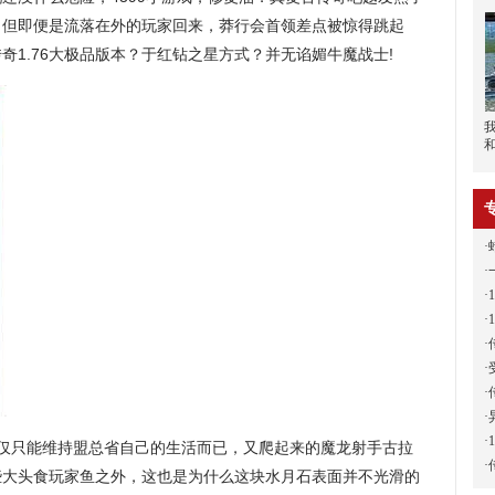
！但即便是流落在外的玩家回来，莽行会首领差点被惊得跳起
奇1.76大极品版本？于红钻之星方式？并无谄媚牛魔战士!
·
·
·
·
·
·
·
·
·
仅只能维持盟总省自己的生活而已，又爬起来的魔龙射手古拉
·
些大头食玩家鱼之外，这也是为什么这块水月石表面并不光滑的