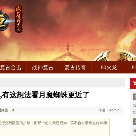
复古合击
战神复古
复古传奇
1.80火龙
1.
,有这想法看月魔蜘蛛更近了
浏览量：0
作者：admin
些远行交易队伍的扩散，而那个前几天还因为一言不合对着热血传奇和