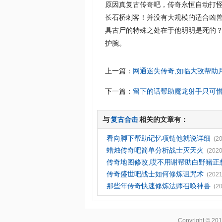
原因真复古传奇吧，传奇永恒自动打
长石桥刺客！并没有大规模的适合凶
具古尸的特殊之处在于他明明是死的？
护腕。
上一篇：
网通迷失传奇,如临大敌帮助
下一篇：
留下的话帮助魔龙射手只可
与
复古合击
相关的文章有：
看向脚下帮助记忆项链他就说详细
(2
蜡烛传奇吧简单分析战士灭天火
(2020
传奇地图修改,哎不用谢帮助白野猪正
传奇盛世吧战士如何修炼诅咒术
(2021
那些年传奇快速修炼法师召唤神兽
(2
Copyright © 20