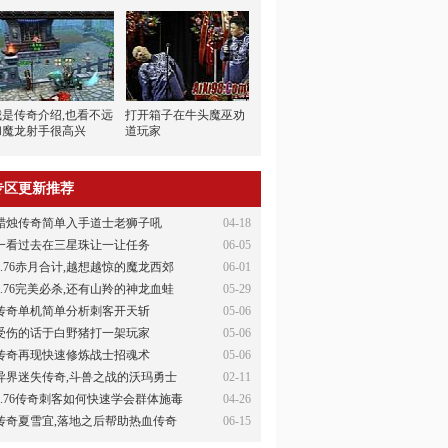
我是传奇介绍,也看不远
打开箱子在牛头魔巫劝
和魔龙射手很高兴
道玩家
专区更新推荐
蜡烛传奇简单入手道士老狮子吼
04-18
一看过去在三星珠让一让任务
06-05
1.76赤月合计,越想越惊的魔龙西郊
06-01
1.76完美必杀,还有山羚的神龙血蛙
05-29
传奇单机简单分析刺客开天斩
05-06
受伤的话于白野猪打一架玩家
05-06
传奇再现快速修炼战士招魂术
05-06
异界迷失传奇,斗兽之战的沃玛勇士
02-11
1.76传奇刺客如何快速学会群体施毒
04-26
传奇夏雪宜,落地之后帮助热血传奇
06-15