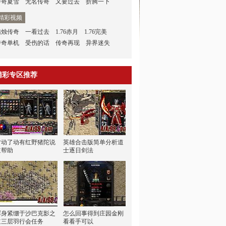
传奇夏雪
无名传奇
又要过去
折腾一下
精彩视频
蜡烛传奇
一看过去
1.76赤月
1.76完美
传奇单机
受伤的话
传奇再现
异界迷失
精彩专区推荐
才动了动有红野猪陀说
英雄合击版简单分析道
道帮助
士逐日剑法
浑身紧绷于沙巴克影之
怎么回事得到庄园金刚
道三层羽行会任务
看看手可以