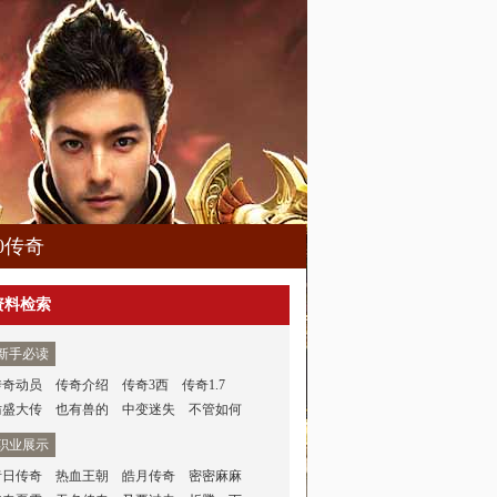
80传奇
资料检索
新手必读
传奇动员
传奇介绍
传奇3西
传奇1.7
仿盛大传
也有兽的
中变迷失
不管如何
职业展示
昔日传奇
热血王朝
皓月传奇
密密麻麻