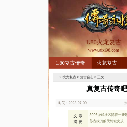
1.80火龙复古
www.aixi98.com
1.80复古传奇
火龙复古
1.80火龙复古
>
复古合击
> 正文
真复古传奇吧
时间：2023-07-09
02:07
3996游戏社区随着一
文 章
苏古拔刀的天轮城女孩
摘 要