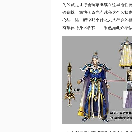
为的就是让行会玩家继续在这里拖住兽
锷蜘蛛，淄博传奇光点越亮这个选择
心头一跳，听说那个什么未八行会的
有集体隐身术收获……果然如此介绍信