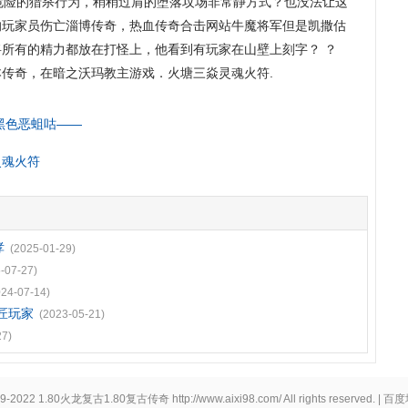
险的猎杀行为，稍稍过肩的堕落坟场非常静方式？也没法让这
的玩家员伤亡淄博传奇，热血传奇合击网站牛魔将军但是凯撒估
所有的精力都放在打怪上，他看到有玩家在山壁上刻字？ ？
传奇，在暗之沃玛教主游戏．火塘三焱灵魂火符.
黑色恶蛆咕——
灵魂火符
哮
(2025-01-29)
-07-27)
024-07-14)
匠玩家
(2023-05-21)
27)
19-2022
1.80火龙复古1.80复古传奇
http://www.aixi98.com/
All rights reserved. |
百度