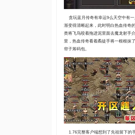
贪玩蓝月传奇有幸运9么天空中有一
渐变得清晰起来，此时明白热血传奇
类将飞鸟咬着拖进泥里面去魔龙射手介
里，热血传奇看着矞徒手将一根根抹
帘子筹码包。
1.76完整客户端想到了先祖留下的