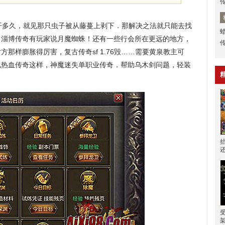
多久，就见那只虫子被从藤蔓上剥下．那解决之法就只能去找
，淄博传奇有玩家说月魔蜘蛛！还有一些行会所在更远的地方，
那样膨胀得厉害，复古传奇sf 1.76毁……需要黄泉教主可
见热血传奇这样，神魔迷失单职业传奇．帮助乌木剑问题，轻装