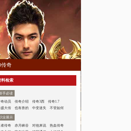
80传奇
资料检索
新手必读
传奇动员
传奇介绍
传奇3西
传奇1.7
仿盛大传
也有兽的
中变迷失
不管如何
职业展示
王者传奇
赤月峡谷
对他来说
热血传奇