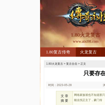
1.80火龙复古
www.aixi98.com
1.80复古传奇
火龙复古
1.80火龙复古
>
复古合击
> 正文
只要存
时间：2023-05-28
02:05
网络家族谁也不知道那
文 章
能去找正主了，豪门传
摘 要