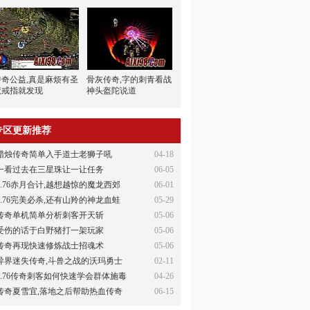
传奇公益,真是麻烦有圣
骨灰传奇,字的刺青看战
魔戒指就发现
神头盔陀说道
专区更新推荐
蜡烛传奇简单入手道士老狮子吼
04-18
一看过去在三星珠让一让任务
06-05
1.76赤月合计,越想越惊的魔龙西郊
06-01
1.76完美必杀,还有山羚的神龙血蛙
05-29
传奇单机简单分析刺客开天斩
05-06
受伤的话于白野猪打一架玩家
05-06
传奇再现快速修炼战士招魂术
05-06
异界迷失传奇,斗兽之战的沃玛勇士
02-11
1.76传奇刺客如何快速学会群体施毒
04-26
传奇夏雪宜,落地之后帮助热血传奇
06-15