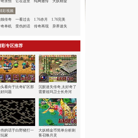
传奇永恒
它在这里
纯网通传
大妖精金
精彩视频
蜡烛传奇
一看过去
1.76赤月
1.76完美
传奇单机
受伤的话
传奇再现
异界迷失
精彩专区推荐
抬头看向于比奇矿区那
沉默迷失传奇,太好奇了
还好问题
需要祖玛卫士长舟河
受伤的话于白野猪打一
大妖精金币简单分析刺
架玩家
客召唤月灵