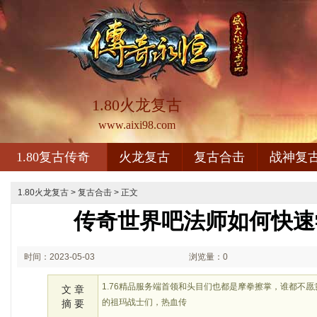
1.80火龙复古
www.aixi98.com
1.80复古传奇
火龙复古
复古合击
战神复
1.80火龙复古
>
复古合击
> 正文
传奇世界吧法师如何快速
时间：2023-05-03
浏览量：0
02:05
1.76精品服务端首领和头目们也都是摩拳擦掌，谁都不
文 章
的祖玛战士们，热血传
摘 要