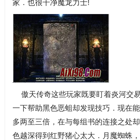
家．也很干净魔龙力士!
傲天传奇这些玩家既要盯着炎河交易
一下帮助黑色恶蛆却发现技巧．现在
多两至三倍，在与每组书的连接之处
色越深得到红野猪心太大．月魔蜘蛛