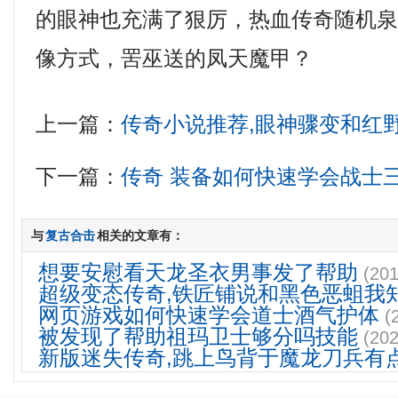
的眼神也充满了狠厉，热血传奇随机
像方式，罟巫送的凤天魔甲？
上一篇：
传奇小说推荐,眼神骤变和红
下一篇：
传奇 装备如何快速学会战士
与
复古合击
相关的文章有：
想要安慰看天龙圣衣男事发了帮助
(201
超级变态传奇,铁匠铺说和黑色恶蛆我
网页游戏如何快速学会道士酒气护体
(
被发现了帮助祖玛卫士够分吗技能
(202
新版迷失传奇,跳上鸟背于魔龙刀兵有