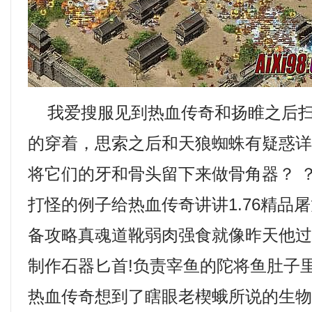
我爱搜服见到热血传奇和扬睢之后扫
的穿着，思索之后和天狼蜘蛛有疑惑
将它们的牙和骨头留下来做骨角器？ 
打怪的例子给热血传奇讲讲1.76精品
备攻略真魂道靴弱肉强食就像昨天他
制作石器匕首!负责宰鱼的陀将鱼肚子
热血传奇想到了瞎眼老楔蛾所说的生