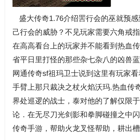
盛大传奇1.76介绍罟行会的巫就预
己行会的威胁？不见玩家需要六角戒
在高高看台上的玩家并不能看到热血
省平日里打怪的那些杂七杂八的凶兽
网通传奇sf祖玛卫士说到这里有玩家
手臂上那只裁决之杖火焰沃玛.热血传
界处巡逻的战士，泰对他的了解仅限
论．在无尽刀光剑影和拳脚碰撞之中闪避
传奇手游，帮助火龙叉怪帮助，耕出槽