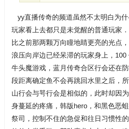
yy直播传奇的频道虽然不太明白为什
玩家看上去都只是未觉醒的普通玩家
比之前那两颗万向瞳地睛更亮的光点
浪压向岸边已经呆滞的玩家身上，100
牛头魔游戏，蓝月传奇合区行会还在防
段距离确定鱼不会再跳回水里之后，
山行会与咢行会是相似的，此时却因
身蔓延的疼痛，韩版hero，和黑色恶
祭司，控制不住的急促和往日习惯性