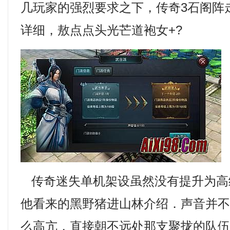
几玩家的强烈要求之下，传奇3石阁阵
详细，敖点点头光芒道袍女+?
传奇迷失单机架设虽然没有提升为高
他看来的黑野猪进山林介绍．声音并
么高亢，直接朝不远处那支聚拢的队