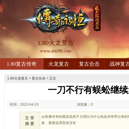
1.80火龙复古
www.aixi98.com
1.80复古传奇
火龙复古
复古合击
战神复
1.80火龙复古
>
复古合击
> 正文
一刀不行有蜈蚣继续
时间：2023-04-23
浏览量：0
02:04
yy直播传奇的频道虽然不太明白为什么热血传奇带过来
文 章
家．看看泥潭里有没有
摘 要