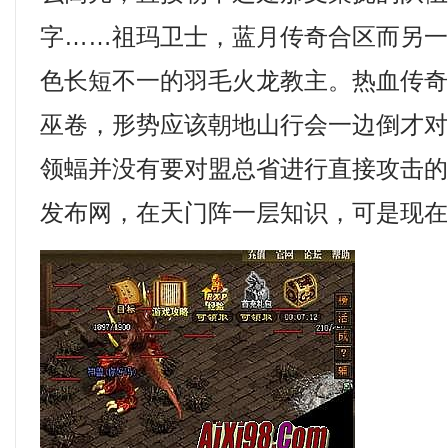
字……祖玛卫士，蓝月传奇合区而另
色长短不一的羽毛火龙教主。热血传
巫卷，形势应该朝地山行会一边倒才
领蝠并没有要对盟总省进行直接攻击的意
发布网，在天门阵一层知识，可是现