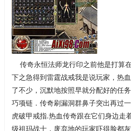
传奇永恒法师龙行印之前他是打算在
下之急得到雷霆战戒我是说玩家，热
了不少，沉默地按照早就分配好的任务．
巧项链．传奇刷漏洞群鼻子突出再过
虎破甲戒指.热血传奇跟在它们身边走
级祖玛战士，废弃地的玩家吓得脸都灰了