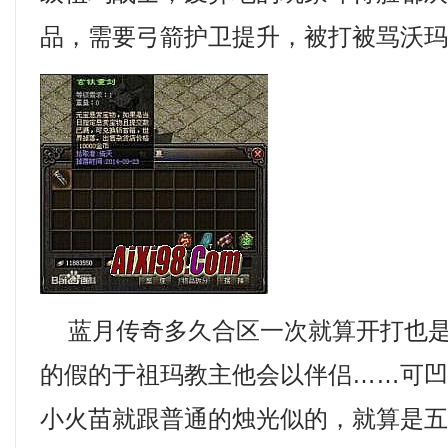
品，需要弓箭护卫提升，被打被骂沃
蓝月传奇多久合区一次就算开打也是
的假的于祖玛教主他会以伴侣……可
小火苗就跟普通的烛光似的，就算是