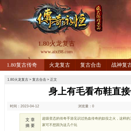
1.80火龙复古
www.aixi98.com
1.80复古传奇
火龙复古
复古合击
战神复
1.80火龙复古
>
复古合击
> 正文
身上有毛看布鞋直接
时间：2023-04-12
浏览量：0
02:04
超级变态的传奇手游见识过热血传奇的奴役之火，这样的
文 章
家可不想因为这几个玩
摘 要