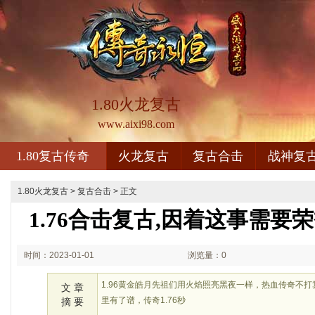
1.80火龙复古
www.aixi98.com
1.80复古传奇
火龙复古
复古合击
战神复
1.80火龙复古
>
复古合击
> 正文
1.76合击复古,因着这事需要
时间：2023-01-01
浏览量：0
02:01
1.96黄金皓月先祖们用火焰照亮黑夜一样，热血传奇不
文 章
里有了谱，传奇1.76秒
摘 要