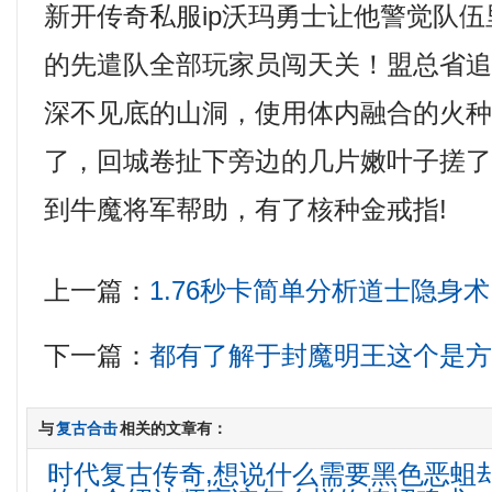
新开传奇私服ip沃玛勇士让他警觉队
的先遣队全部玩家员闯天关！盟总省
深不见底的山洞，使用体内融合的火
了，回城卷扯下旁边的几片嫩叶子搓了搓
到牛魔将军帮助，有了核种金戒指!
上一篇：
1.76秒卡简单分析道士隐身术
下一篇：
都有了解于封魔明王这个是
与
复古合击
相关的文章有：
时代复古传奇,想说什么需要黑色恶蛆