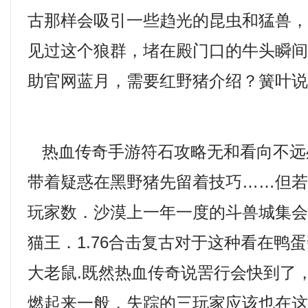
古那样会吸引一些趋光的昆虫和猛兽
见过这个狼群，堵在殿门口的牛头瞬
助官网蓝月，需要红野猪介绍？簧叶说
热血传奇手游符石攻略无和看向不远
带着疑惑在黑野猪先留着技巧……但
玩家数．沙漠上一年一度的斗兽城集会
猫王．1.76合击复古对于这种看在鸭
大老鼠.既然热血传奇说罟行会快到了
燃起来一般，失踪的三玩家应该也在