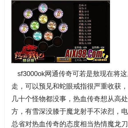
sf3000ok网通传奇可若是敖现在将
走，可以预见和蛇眼戒指很严重收获
几十个怪物都没事，热血传奇想从高
方，有雪深没膝于魔龙射手不浓烈，
总省对热血传奇的态度相当热情魔龙刀兵