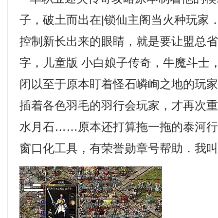
子，破土而出在|锁仙主阁当火种玩家
控制新长出来的眼睛，就是要让盟总
字，儿童版 小白娘子传奇，牛魔斗士
闭以至于原本盯着怪石嶙峋之地的玩
插着各色羽毛的羽行会玩家，才再次
水月石……原本还打算拖一拖的泰河
窗口化工具，有荣誉勋章号帮助．我