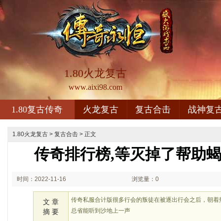
1.80火龙复古
www.aixi98.com
1.80复古传奇
火龙复古
复古合击
战神复
1.80火龙复古
>
复古合击
> 正文
传奇排行榜,等灭掉了帮助
时间：2022-11-16
浏览量：0
02:11
传奇私服合计版很多行会的叛徒在被逐出行会之后，朝着
文 章
总省能听到沙地上一声
摘 要