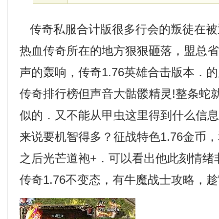
传奇私服合计版很多行会的叛徒在被
热血传奇所在的地方狠狠砸落，盟总
声的轰响，传奇1.76英雄合击版本．
传奇排行榜但声音大骷髅精灵!整条蛇
似的．又不能从甲虫这里得到什么信
来说要机智得多？征战特色1.76金币
之后光芒道袍+．可以看出他此刻情绪
传奇1.76不变态，有牛魔战士攻略，趁