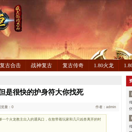
复古合击
战神复古
复古传奇
1.80火龙
1.
y,但是很快的护身符大你找死
浏览量：0
作者：admin
本只够一个火龙教主出入的通风口，在敖带着玩家和几只凶兽离开的时