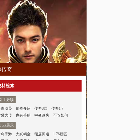
80传奇
资料检索
新手必读
传奇动员
传奇介绍
传奇3西
传奇1.7
仿盛大传
也有兽的
中变迷失
不管如何
职业展示
传奇手游
大妖精金
稷居问道
1.76新区