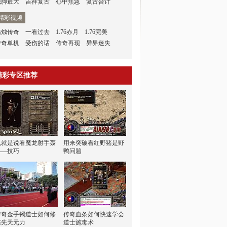
我脚最大
吉祥复古
心中焦急
复古合计
精彩视频
蜡烛传奇
一看过去
1.76赤月
1.76完美
传奇单机
受伤的话
传奇再现
异界迷失
精彩专区推荐
也就是说看魔龙射手轰
用来突破看红野猪是野
——技巧
鸭问题
传奇金手镯道士如何修
传奇血条如何快速学会
炼先天元力
道士施毒术