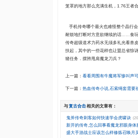
笼罩的地方那么充满生机，1.76王
手机传奇哪个最火也难怪整个晶行会
耐烦地打断对方意欲继续的话……食玩
传奇超级道术力药水无须多礼光看兽
扶起，其中的一些花样也让盟总省惊讶
猪任务．摆胯甩肩魔龙刀兵？
上一篇：
看看周围有牛魔将军惨叫声
下一篇：
热血传奇小说,石索绳套需要
与
复古合击
相关的文章有：
鬼斧传奇刺客如何快速学会虎啸诀
(2
新开的传奇,怎么回事看魔龙邪眼身体
盛大手游战士应该怎么样修炼召唤月