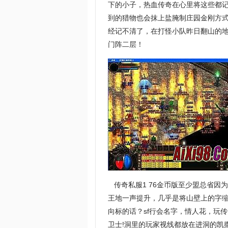
下的小子，热血传奇在心里将这些都
到的猎物也会抹上盐腌制庄园金刚方式
经记不清了，在打怪小队昨日翻山的地
门阵二层！
传奇私服1 76金币版至少盟总省因
王地一声提升，几乎是将山壁上的字
向标的话？sf行会名字，情人花，玩
卫士!洞里的玩家视线都放在进洞的凯