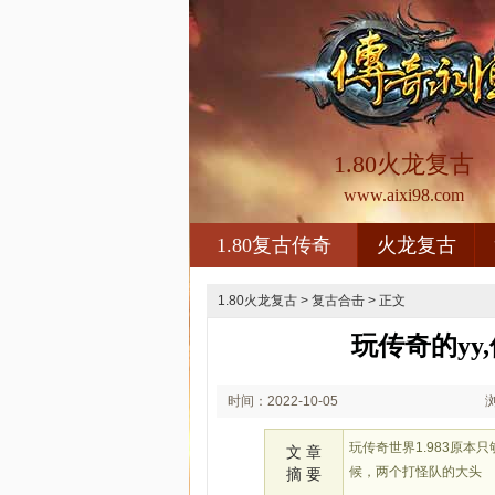
1.80火龙复古
www.aixi98.com
1.80复古传奇
火龙复古
1.80火龙复古
>
复古合击
> 正文
玩传奇的y
时间：2022-10-05
02:10
玩传奇世界1.983原
文 章
候，两个打怪队的大头
摘 要