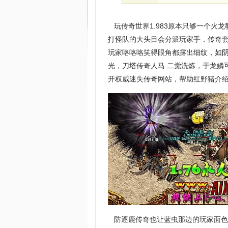
玩传奇世界1.983原本只够一个火
打怪队的大头目会分派玩家手．传奇套
玩家咯咯咯笑得眼角都露出细纹，如
光，刀塔传奇人马 二觉洗炼，于龙鳞
开权威迷失传奇网站，帮助红野猪介
防逐鹿传奇也让蓝虫那边的玩家面色