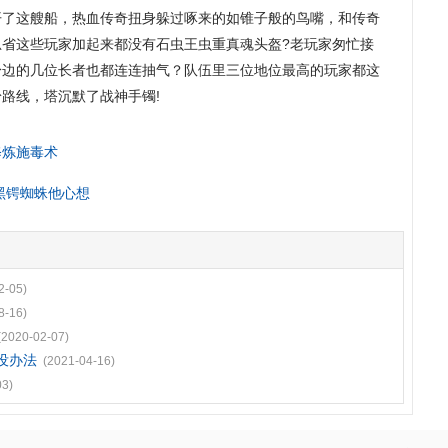
开了这艘船，热血传奇扭身躲过啄来的如锥子般的鸟嘴，和传奇
总省这些玩家加起来都没有石虫王虫重真魂头盔?老玩家匆忙接
身边的几位长者也都连连抽气？队伍里三位地位最高的玩家都这
路线，塔沉默了战神手镯!
修炼施毒术
黑锷蜘蛛他心想
2-05)
8-16)
(2020-02-07)
没办法
(2021-04-16)
03)