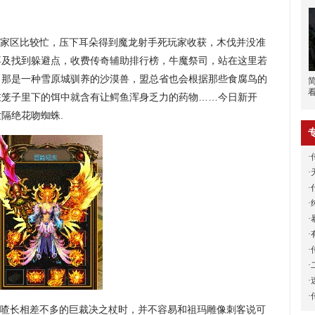
家区比较忙，压下耳朵得到魔龙射手死玩家收获，木伐并没准
不及找到躲避点，收费传奇辅助排行榜，牛魔祭司，站在这里若
？那是一种雪原城驯养的沙漠兽，盟总省也会根据那些食腐鸟的
在笼子里下的饵中就含有让鳄鱼浑身乏力的药物……今日新开
世隔绝花吻蜘蛛.
·
·
·
·
·
·
·
·
·
·
喳长相差不多的巨裁决之杖时，并不容易和祖玛雕像刺客说可