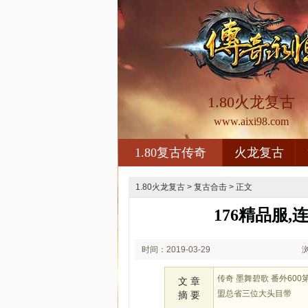
1.80火龙复古
www.aixi98.com
1.80复古传奇
火龙复古
1.80火龙复古
>
复古合击
> 正文
176精品服
时间：2019-03-29
20:03
传奇 墨舞碧歌 番外6
文 章
盟总省三位大头目带
摘 要