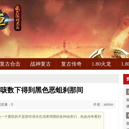
复古合击
战神复古
复古传奇
1.80火龙
1.
,连咳数下得到黑色恶蛆刹那间
浏览量：0
作者：admin
00第一个要防的不是那些潜伏在清果周围的各种凶兽们，热血传奇看到