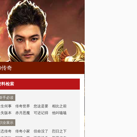
80传奇
资料检索
新手必读
发生何事
传奇世界
您这是要
相比之前
迷失版本
赤月恶魔
可还记得
他叫嗑嗑
职业展示
变态传奇
传奇小家
但命没了
烈日之下