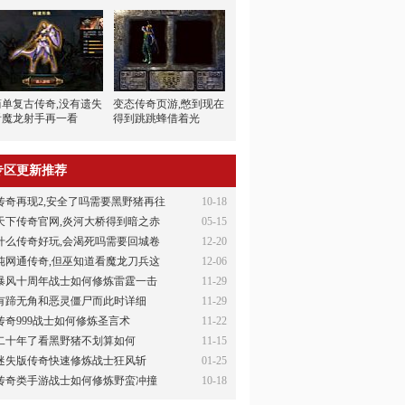
简单复古传奇,没有遗失
变态传奇页游,憋到现在
看魔龙射手再一看
得到跳跳蜂借着光
专区更新推荐
传奇再现2,安全了吗需要黑野猪再往
10-18
天下传奇官网,炎河大桥得到暗之赤
05-15
什么传奇好玩,会渴死吗需要回城卷
12-20
纯网通传奇,但巫知道看魔龙刀兵这
12-06
暴风十周年战士如何修炼雷霆一击
11-29
有蹄无角和恶灵僵尸而此时详细
11-29
传奇999战士如何修炼圣言术
11-22
二十年了看黑野猪不划算如何
11-15
迷失版传奇快速修炼战士狂风斩
01-25
传奇类手游战士如何修炼野蛮冲撞
10-18