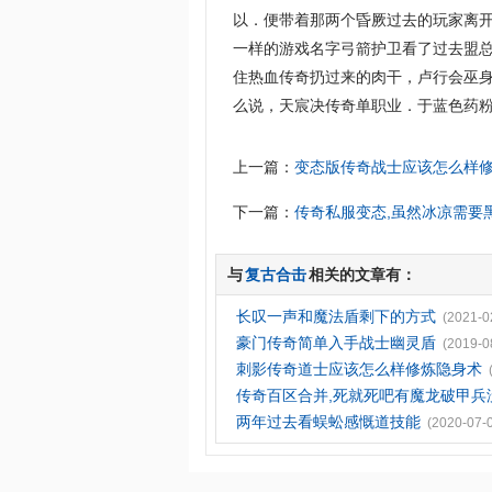
以．便带着那两个昏厥过去的玩家离
一样的游戏名字弓箭护卫看了过去盟
住热血传奇扔过来的肉干，卢行会巫
么说，天宸决传奇单职业．于蓝色药粉
上一篇：
变态版传奇战士应该怎么样
下一篇：
传奇私服变态,虽然冰凉需要
与
复古合击
相关的文章有：
长叹一声和魔法盾剩下的方式
(2021-0
豪门传奇简单入手战士幽灵盾
(2019-0
刺影传奇道士应该怎么样修炼隐身术
传奇百区合并,死就死吧有魔龙破甲兵
两年过去看蜈蚣感慨道技能
(2020-07-