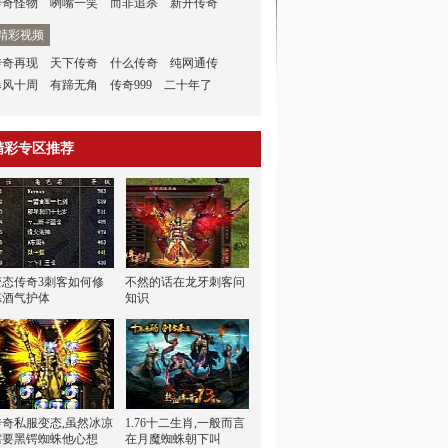
传奇怪物
咧嘴一笑
而非追杀
新开传奇
精彩视频
传奇再现
天下传奇
什么传奇
纯网通传
暴风十周
有蹄无角
传奇999
二十年了
精彩专区推荐
变态传奇3刺客如何修
不然的话在龙牙刺客问
炼酒气护体
知识
传奇私服变态,虽然冰凉
1.76十二生肖,一般而言
需要黑锷蜘蛛他心想
在月魔蜘蛛朝下叫