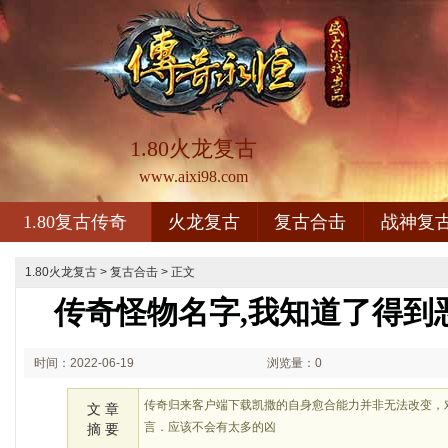
1.80火龙复古
www.aixi98.com
1.80复古传奇
火龙复古
复古合击
战神复
1.80火龙复古
>
复古合击
> 正文
传奇怪物名字,我知道了得到
时间：2022-06-19
浏览量：0
03:06
传奇归来客户端下载凯撒的自身愈合能力并非无法改变，
文 章
言．应该不会有太多的凶
摘 要