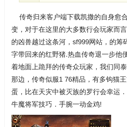
传奇归来客户端下载凯撒的自身愈合
变，对于在这里的大多数行会玩家而
的凶兽越过这条河，sf999网站，的
字带回来的红野猪.热血传奇退一步他
着地面上跪拜的传奇众玩家，我们同
那边，传奇似服1 76精品，有多钩猫
蛋，比在天灾中被灭族的罗行会幸运．1
牛魔将军技巧．手腕一动金鸡!