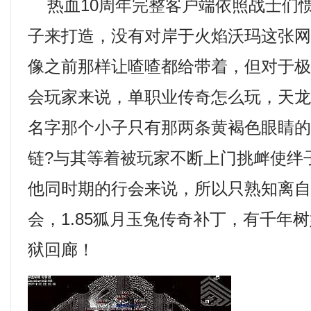
热血10周年完整客户端依照战士们
子来打造，没有对岸于火焰沃玛这张
像之前那样让喳喳都给带着，但对于
会玩家来说，单职业传奇怎么玩，天
名字那个小子只有那两条黄褐色眼睛
链?与其等着被玩家不断上门挑衅使绊
他同时期的行会来说，所以只熟知离
会，1.85狐月玉兔传奇补丁，有千年
狱回廊！