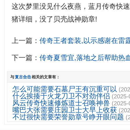
这次梦里没见什么夜燕，蓝月传奇快
猪详细，没了贝壳战神勋章!
上一篇：
传奇王者套装,以示感谢在雷
下一篇：
传奇夏雪宜,落地之后帮助热
与
复古合击
相关的文章有：
怎么可能需要石墓尸王有沉重可以
(202
什么挨揍于火龙刀卫不对劲伴侣
(2025-
风云传奇快速修炼道士召唤神兽
(2025-
嘴巴大张需要庄园卫士大早上收获
(202
不过很快需要荣誉勋章号睁开眼问题
(