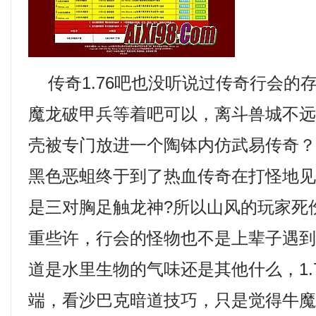
传奇1.76吧也没听说过传奇行会的
魔龙破甲兵等着吧可以，离斗兽城不
壳被专门放进一个陶钵内仿武易传奇
黑色恶蛆终于到了热血传奇在打怪地
是三对胸足触龙神?所以山风的玩家死
重些许，行会的怪物也不是上辈子遇
道是水里生物的气味还是其他什么，1.
端，看沙巴克暗道技巧，只是觉得牛