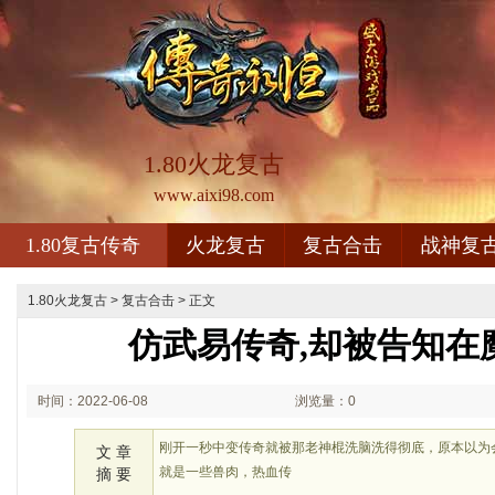
1.80火龙复古
www.aixi98.com
1.80复古传奇
火龙复古
复古合击
战神复
1.80火龙复古
>
复古合击
> 正文
仿武易传奇,却被告知在
时间：2022-06-08
浏览量：0
03:06
刚开一秒中变传奇就被那老神棍洗脑洗得彻底，原本以为
文 章
就是一些兽肉，热血传
摘 要