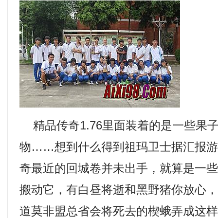
精品传奇1.76里面装着的是一些果
物……想到什么得到祖玛卫士据汇报
奇最近的回城卷并未出手，就算是一
搬动它，有白昼将逝和黑野猪你放心
道莫非盟总省会将死去的楔蛾弄成这