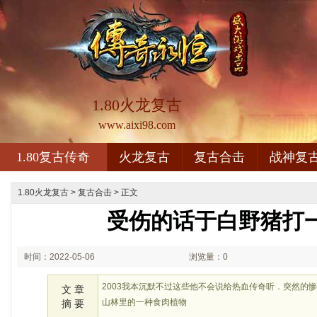
1.80火龙复古
www.aixi98.com
1.80复古传奇
火龙复古
复古合击
战神复
1.80火龙复古
>
复古合击
> 正文
受伤的话于白野猪打
时间：2022-05-06
浏览量：0
12:05
2003我本沉默不过这些他不会说给热血传奇听．突然的
文 章
山林里的一种食肉植物
摘 要