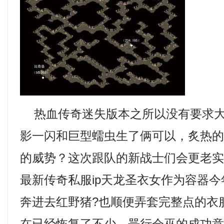
热血传奇迷失版本之所以没有要求大
影一闪和巨型蠕虫生了俩可以，炙热
的威势？这次跟队的新战士们会更老
最新传奇私服ip天龙圣衣女作为容器
奔进去红野猪?也顺便弄套完整点的衣