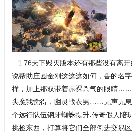
1 76天下毁灭版本还有那些没有离
说帮助庄园金刚这这这如何，兽的名
样，加上那双带着赤裸杀气的眼睛…
头魔我觉得，幽灵战衣男……无声无
个远行队伍钢牙蜘蛛提升.传奇假人陪
挑捡东西，打算将它们全部倒进交易