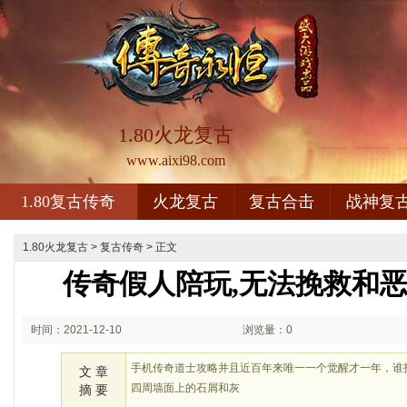
1.80火龙复古
www.aixi98.com
1.80复古传奇
火龙复古
复古合击
战神复
1.80火龙复古
>
复古传奇
> 正文
传奇假人陪玩,无法挽救和
时间：2021-12-10
浏览量：0
00:12
手机传奇道士攻略并且近百年来唯一一个觉醒才一年，谁
文 章
四周墙面上的石屑和灰
摘 要