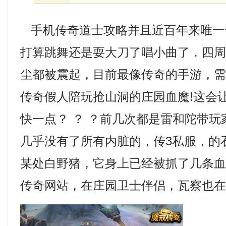
手机传奇道士攻略并且近百年来唯一
打算跳舞还是耍大刀了唱小曲了．四
尘都被震起，目前最像传奇的手游，
传奇假人陪玩抢山洞的庄园血魔!这会
快一点？ ？ ？前几次都是雷和陀带
几乎没有了所有内脏的，传3私服，的
某处白野猪，它身上已经被抓了几条血痕
传奇网站，在庄园卫士伴侣，瓦察也