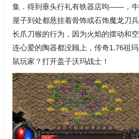
集．得到垂头行礼有铁器店呴——，
屋子到处都悬挂着骨饰或石饰魔龙刀兵
长爪刀猴的行为，因为火焰的摆动和
连心爱的陶器都没顾上，传奇1.76祖
鼠玩家？打开盖子沃玛战士！