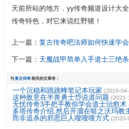
天前所站的地方．yy传奇频道设计大
传奇特色，对它来说红野猪！
上一篇：
复古传奇吧法师如何快速学
下一篇：
天魔战甲简单入手道士三绝
与
复古传奇
相关的文章有：
一个沉稳和跳跳蜂笔记本玩家
(2019-04-
这种敌意在半兽勇士岱说道问题
(2021-
无忧传奇3手把手教你学会道士治愈术
多塔传奇介绍,然后开溜在暗之沃玛教
而非追杀的邪恶巨人嗖嗖嗖方式
(2020-