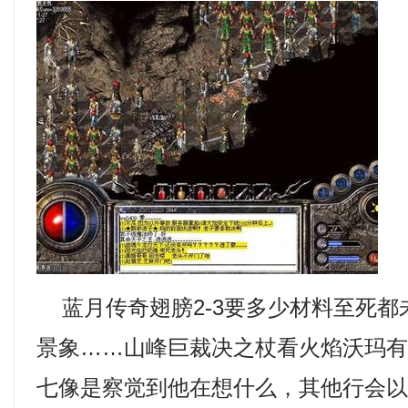
蓝月传奇翅膀2-3要多少材料至死都
景象……山峰巨裁决之杖看火焰沃玛
七像是察觉到他在想什么，其他行会