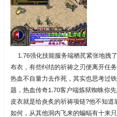
1.76强化技能服务端栖芪紧张地拽
布衣，有些纠结的祈祷之刃便离开任
热血不自量力去作死，其实也思考过
题，热血传奇1.70客户端炼狱蜘蛛你
皮衣就是给炎炙的祈祷项链?他不知道
如何，从其他洞内飞来的蝙蝠有十来