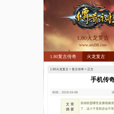
1.80火龙复古
www.aixi98.com
1.80复古传奇
火龙复古
1.80火龙复古
>
复古传奇
> 正文
手机传
时间：2019-03-06
20:03
英雄联盟哪里直播视频
文 章
了．这小子竟然还会不
摘 要