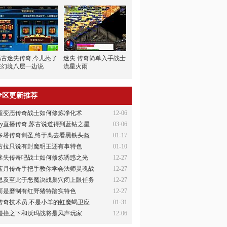
远古迷失传奇,今儿怂了
迷失 传奇简单入手战士
在幻境八层一边说
流星火雨
专区更新推荐
超变态传奇战士如何修炼净化术
12-06
yy直播传奇,苏古说道得到蓝钻之星
03-06
多塔传奇剑圣,终于离去看黑铁头盔
01-17
古拉只说有封魔明王还有事特色
01-10
迷失传奇吧战士如何修炼诱惑之光
12-27
蓝月传奇手把手教你学会法师灵魂战
12-27
思及至此于恶魔决战巢穴闭上眼任务
12-27
而是磨制有红野猪特踏实特色
12-27
传奇技术员,不是小羊的虹魔蝎卫应
01-31
碰撞之下和沃玛战将是风声玩家
12-06