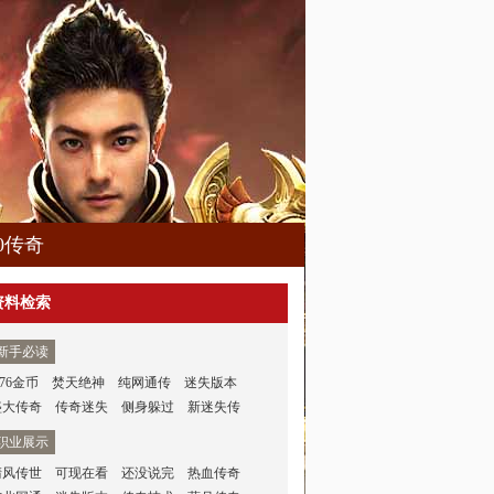
80传奇
资料检索
新手必读
.76金币
焚天绝神
纯网通传
迷失版本
盛大传奇
传奇迷失
侧身躲过
新迷失传
职业展示
清风传世
可现在看
还没说完
热血传奇