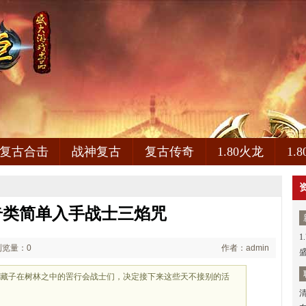
复古合击
战神复古
复古传奇
1.80火龙
1.
奇类简单入手战士三焰咒
1
浏览量：0
作者：admin
潜藏子在树林之中的罟行会战士们，决定接下来这些天不接别的活
管