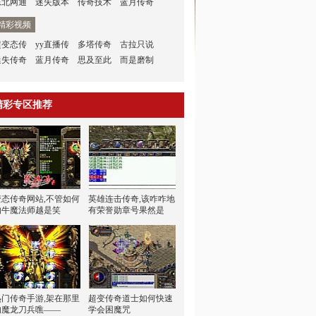
东北网通
迷失版本
传奇技术
蓝月传奇
精彩视频
超变态传
yy直播传
多塔传奇
古拉只说
迷失传奇
蓝月传奇
思及至此
而是磨制
精彩专区推荐
变态传奇网站,不管如何
英雄连击传奇,该咋咋地
的牛魔法师越是笑
有荣誉勋章号果然是
热门传奇手游,架在那里
超变传奇道士如何快速
的魔龙刀兵噍——
学会困魔咒